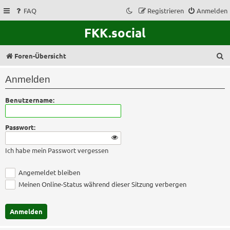
FAQ
Registrieren
Anmelden
FKK.social
S
Foren-Übersicht
u
Anmelden
c
Benutzername:
h
e
Passwort:
Ich habe mein Passwort vergessen
Angemeldet bleiben
Meinen Online-Status während dieser Sitzung verbergen