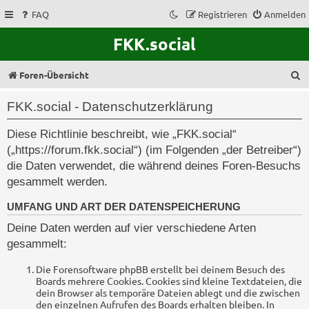
FAQ
Registrieren
Anmelden
FKK.social
S
Foren-Übersicht
u
FKK.social - Datenschutzerklärung
c
Diese Richtlinie beschreibt, wie „FKK.social“
h
(„https://forum.fkk.social“) (im Folgenden „der Betreiber“)
e
die Daten verwendet, die während deines Foren-Besuchs
gesammelt werden.
UMFANG UND ART DER DATENSPEICHERUNG
Deine Daten werden auf vier verschiedene Arten
gesammelt:
Die Forensoftware phpBB erstellt bei deinem Besuch des
Boards mehrere Cookies. Cookies sind kleine Textdateien, die
dein Browser als temporäre Dateien ablegt und die zwischen
den einzelnen Aufrufen des Boards erhalten bleiben. In