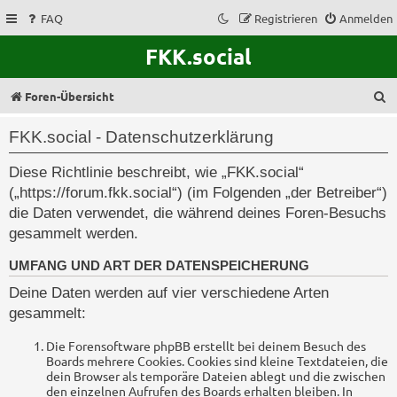
FAQ
Registrieren
Anmelden
FKK.social
S
Foren-Übersicht
u
FKK.social - Datenschutzerklärung
c
Diese Richtlinie beschreibt, wie „FKK.social“
h
(„https://forum.fkk.social“) (im Folgenden „der Betreiber“)
e
die Daten verwendet, die während deines Foren-Besuchs
gesammelt werden.
UMFANG UND ART DER DATENSPEICHERUNG
Deine Daten werden auf vier verschiedene Arten
gesammelt:
Die Forensoftware phpBB erstellt bei deinem Besuch des
Boards mehrere Cookies. Cookies sind kleine Textdateien, die
dein Browser als temporäre Dateien ablegt und die zwischen
den einzelnen Aufrufen des Boards erhalten bleiben. In