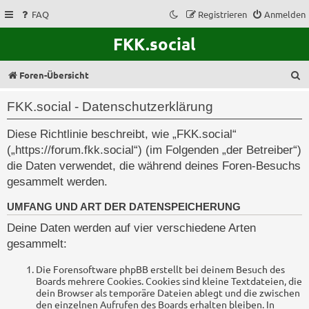
FAQ
Registrieren
Anmelden
FKK.social
S
Foren-Übersicht
u
FKK.social - Datenschutzerklärung
c
Diese Richtlinie beschreibt, wie „FKK.social“
h
(„https://forum.fkk.social“) (im Folgenden „der Betreiber“)
e
die Daten verwendet, die während deines Foren-Besuchs
gesammelt werden.
UMFANG UND ART DER DATENSPEICHERUNG
Deine Daten werden auf vier verschiedene Arten
gesammelt:
Die Forensoftware phpBB erstellt bei deinem Besuch des
Boards mehrere Cookies. Cookies sind kleine Textdateien, die
dein Browser als temporäre Dateien ablegt und die zwischen
den einzelnen Aufrufen des Boards erhalten bleiben. In