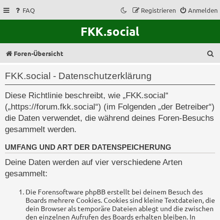
FAQ
Registrieren
Anmelden
FKK.social
S
Foren-Übersicht
u
FKK.social - Datenschutzerklärung
c
Diese Richtlinie beschreibt, wie „FKK.social“
h
(„https://forum.fkk.social“) (im Folgenden „der Betreiber“)
e
die Daten verwendet, die während deines Foren-Besuchs
gesammelt werden.
UMFANG UND ART DER DATENSPEICHERUNG
Deine Daten werden auf vier verschiedene Arten
gesammelt:
Die Forensoftware phpBB erstellt bei deinem Besuch des
Boards mehrere Cookies. Cookies sind kleine Textdateien, die
dein Browser als temporäre Dateien ablegt und die zwischen
den einzelnen Aufrufen des Boards erhalten bleiben. In