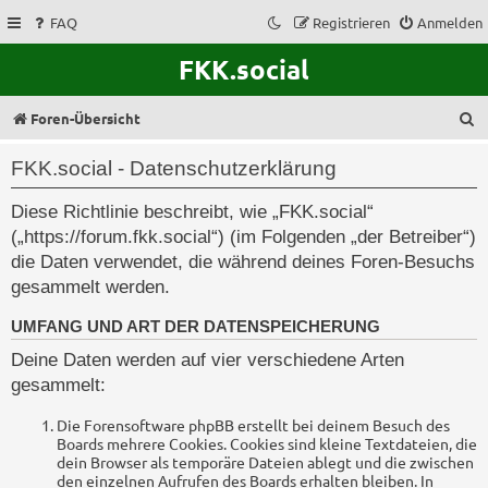
FAQ
Registrieren
Anmelden
FKK.social
S
Foren-Übersicht
u
FKK.social - Datenschutzerklärung
c
Diese Richtlinie beschreibt, wie „FKK.social“
h
(„https://forum.fkk.social“) (im Folgenden „der Betreiber“)
e
die Daten verwendet, die während deines Foren-Besuchs
gesammelt werden.
UMFANG UND ART DER DATENSPEICHERUNG
Deine Daten werden auf vier verschiedene Arten
gesammelt:
Die Forensoftware phpBB erstellt bei deinem Besuch des
Boards mehrere Cookies. Cookies sind kleine Textdateien, die
dein Browser als temporäre Dateien ablegt und die zwischen
den einzelnen Aufrufen des Boards erhalten bleiben. In