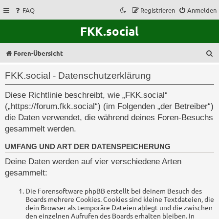
FAQ
Registrieren
Anmelden
FKK.social
S
Foren-Übersicht
u
FKK.social - Datenschutzerklärung
c
Diese Richtlinie beschreibt, wie „FKK.social“
h
(„https://forum.fkk.social“) (im Folgenden „der Betreiber“)
e
die Daten verwendet, die während deines Foren-Besuchs
gesammelt werden.
UMFANG UND ART DER DATENSPEICHERUNG
Deine Daten werden auf vier verschiedene Arten
gesammelt:
Die Forensoftware phpBB erstellt bei deinem Besuch des
Boards mehrere Cookies. Cookies sind kleine Textdateien, die
dein Browser als temporäre Dateien ablegt und die zwischen
den einzelnen Aufrufen des Boards erhalten bleiben. In