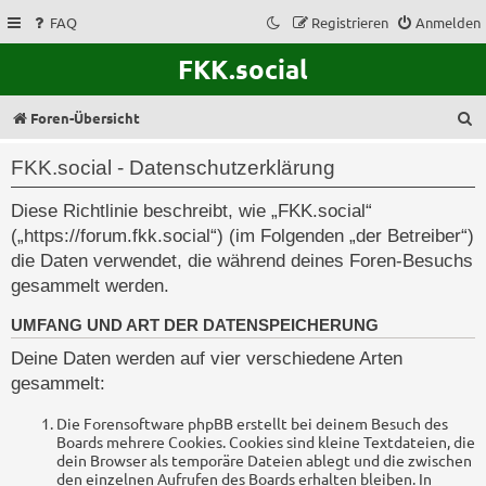
FAQ
Registrieren
Anmelden
FKK.social
S
Foren-Übersicht
u
FKK.social - Datenschutzerklärung
c
Diese Richtlinie beschreibt, wie „FKK.social“
h
(„https://forum.fkk.social“) (im Folgenden „der Betreiber“)
e
die Daten verwendet, die während deines Foren-Besuchs
gesammelt werden.
UMFANG UND ART DER DATENSPEICHERUNG
Deine Daten werden auf vier verschiedene Arten
gesammelt:
Die Forensoftware phpBB erstellt bei deinem Besuch des
Boards mehrere Cookies. Cookies sind kleine Textdateien, die
dein Browser als temporäre Dateien ablegt und die zwischen
den einzelnen Aufrufen des Boards erhalten bleiben. In