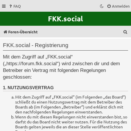
FAQ
Anmelden
FKK.social
S
Foren-Übersicht
u
FKK.social - Registrierung
c
Mit dem Zugriff auf „FKK.social“
h
(„https://forum.fkk.social“) wird zwischen dir und dem
e
Betreiber ein Vertrag mit folgenden Regelungen
geschlossen:
1. NUTZUNGSVERTRAG
Mit dem Zugriff auf „FKK.social“ (im Folgenden „das Board“)
schließt du einen Nutzungsvertrag mit dem Betreiber des
Boards ab (im Folgenden „Betreiber“) und erklärst dich mit
den nachfolgenden Regelungen einverstanden.
Wenn du mit diesen Regelungen nicht einverstanden bist, so
darfst du das Board nicht weiter nutzen. Für die Nutzung des
Boards gelten jeweils die an dieser Stelle veröffentlichten