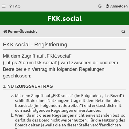
FAQ
Anmelden
FKK.social
S
Foren-Übersicht
u
FKK.social - Registrierung
c
Mit dem Zugriff auf „FKK.social“
h
(„https://forum.fkk.social“) wird zwischen dir und dem
e
Betreiber ein Vertrag mit folgenden Regelungen
geschlossen:
1. NUTZUNGSVERTRAG
Mit dem Zugriff auf „FKK.social“ (im Folgenden „das Board“)
schließt du einen Nutzungsvertrag mit dem Betreiber des
Boards ab (im Folgenden „Betreiber“) und erklärst dich mit
den nachfolgenden Regelungen einverstanden.
Wenn du mit diesen Regelungen nicht einverstanden bist, so
darfst du das Board nicht weiter nutzen. Für die Nutzung des
Boards gelten jeweils die an dieser Stelle veröffentlichten