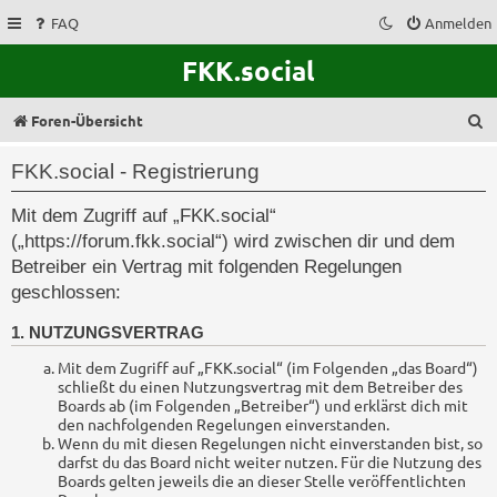
FAQ
Anmelden
FKK.social
S
Foren-Übersicht
u
FKK.social - Registrierung
c
Mit dem Zugriff auf „FKK.social“
h
(„https://forum.fkk.social“) wird zwischen dir und dem
e
Betreiber ein Vertrag mit folgenden Regelungen
geschlossen:
1. NUTZUNGSVERTRAG
Mit dem Zugriff auf „FKK.social“ (im Folgenden „das Board“)
schließt du einen Nutzungsvertrag mit dem Betreiber des
Boards ab (im Folgenden „Betreiber“) und erklärst dich mit
den nachfolgenden Regelungen einverstanden.
Wenn du mit diesen Regelungen nicht einverstanden bist, so
darfst du das Board nicht weiter nutzen. Für die Nutzung des
Boards gelten jeweils die an dieser Stelle veröffentlichten