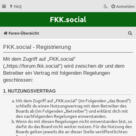
FAQ
Anmelden
FKK.social
S
Foren-Übersicht
u
FKK.social - Registrierung
c
Mit dem Zugriff auf „FKK.social“
h
(„https://forum.fkk.social“) wird zwischen dir und dem
e
Betreiber ein Vertrag mit folgenden Regelungen
geschlossen:
1. NUTZUNGSVERTRAG
Mit dem Zugriff auf „FKK.social“ (im Folgenden „das Board“)
schließt du einen Nutzungsvertrag mit dem Betreiber des
Boards ab (im Folgenden „Betreiber“) und erklärst dich mit
den nachfolgenden Regelungen einverstanden.
Wenn du mit diesen Regelungen nicht einverstanden bist, so
darfst du das Board nicht weiter nutzen. Für die Nutzung des
Boards gelten jeweils die an dieser Stelle veröffentlichten