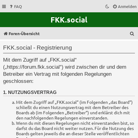
FAQ
Anmelden
FKK.social
S
Foren-Übersicht
u
FKK.social - Registrierung
c
Mit dem Zugriff auf „FKK.social“
h
(„https://forum.fkk.social“) wird zwischen dir und dem
e
Betreiber ein Vertrag mit folgenden Regelungen
geschlossen:
1. NUTZUNGSVERTRAG
Mit dem Zugriff auf „FKK.social“ (im Folgenden „das Board“)
schließt du einen Nutzungsvertrag mit dem Betreiber des
Boards ab (im Folgenden „Betreiber“) und erklärst dich mit
den nachfolgenden Regelungen einverstanden.
Wenn du mit diesen Regelungen nicht einverstanden bist, so
darfst du das Board nicht weiter nutzen. Für die Nutzung des
Boards gelten jeweils die an dieser Stelle veröffentlichten