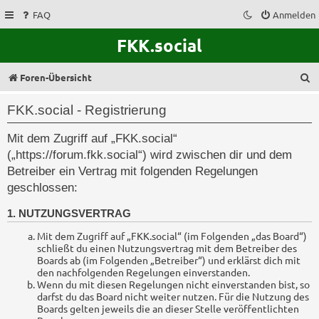
FAQ
Anmelden
FKK.social
S
Foren-Übersicht
u
FKK.social - Registrierung
c
Mit dem Zugriff auf „FKK.social“
h
(„https://forum.fkk.social“) wird zwischen dir und dem
e
Betreiber ein Vertrag mit folgenden Regelungen
geschlossen:
1. NUTZUNGSVERTRAG
Mit dem Zugriff auf „FKK.social“ (im Folgenden „das Board“)
schließt du einen Nutzungsvertrag mit dem Betreiber des
Boards ab (im Folgenden „Betreiber“) und erklärst dich mit
den nachfolgenden Regelungen einverstanden.
Wenn du mit diesen Regelungen nicht einverstanden bist, so
darfst du das Board nicht weiter nutzen. Für die Nutzung des
Boards gelten jeweils die an dieser Stelle veröffentlichten