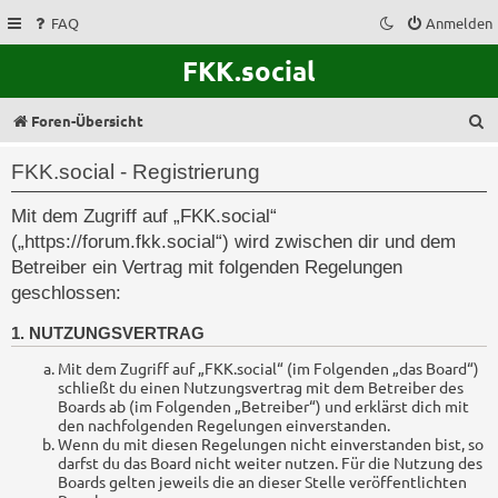
FAQ
Anmelden
FKK.social
S
Foren-Übersicht
u
FKK.social - Registrierung
c
Mit dem Zugriff auf „FKK.social“
h
(„https://forum.fkk.social“) wird zwischen dir und dem
e
Betreiber ein Vertrag mit folgenden Regelungen
geschlossen:
1. NUTZUNGSVERTRAG
Mit dem Zugriff auf „FKK.social“ (im Folgenden „das Board“)
schließt du einen Nutzungsvertrag mit dem Betreiber des
Boards ab (im Folgenden „Betreiber“) und erklärst dich mit
den nachfolgenden Regelungen einverstanden.
Wenn du mit diesen Regelungen nicht einverstanden bist, so
darfst du das Board nicht weiter nutzen. Für die Nutzung des
Boards gelten jeweils die an dieser Stelle veröffentlichten