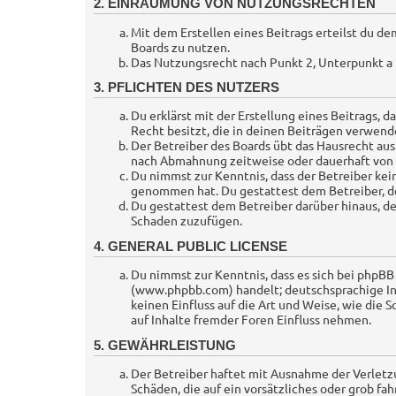
2. EINRÄUMUNG VON NUTZUNGSRECHTEN
Mit dem Erstellen eines Beitrags erteilst du d
Boards zu nutzen.
Das Nutzungsrecht nach Punkt 2, Unterpunkt a
3. PFLICHTEN DES NUTZERS
Du erklärst mit der Erstellung eines Beitrags, d
Recht besitzt, die in deinen Beiträgen verwend
Der Betreiber des Boards übt das Hausrecht au
nach Abmahnung zeitweise oder dauerhaft von d
Du nimmst zur Kenntnis, dass der Betreiber kein
genommen hat. Du gestattest dem Betreiber, de
Du gestattest dem Betreiber darüber hinaus, de
Schaden zuzufügen.
4. GENERAL PUBLIC LICENSE
Du nimmst zur Kenntnis, dass es sich bei phpBB
(www.phpbb.com) handelt; deutschsprachige I
keinen Einfluss auf die Art und Weise, wie di
auf Inhalte fremder Foren Einfluss nehmen.
5. GEWÄHRLEISTUNG
Der Betreiber haftet mit Ausnahme der Verletzu
Schäden, die auf ein vorsätzliches oder grob f