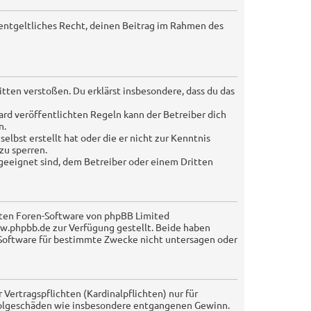
nentgeltliches Recht, deinen Beitrag im Rahmen des
Sitten verstoßen. Du erklärst insbesondere, dass du das
rd veröffentlichten Regeln kann der Betreiber dich
n.
elbst erstellt hat oder die er nicht zur Kenntnis
zu sperren.
 geeignet sind, dem Betreiber oder einem Dritten
lten Foren-Software von phpBB Limited
.phpbb.de zur Verfügung gestellt. Beide haben
r Software für bestimmte Zwecke nicht untersagen oder
ertragspflichten (Kardinalpflichten) nur für
re Folgeschäden wie insbesondere entgangenen Gewinn.