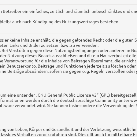
em Betreiber ein einfaches, zeitlich und räumlich unbeschränktes und u
 bleibt auch nach Kündigung des Nutzungsvertrages bestehen.
ass er keine Inhalte enthält, die gegen geltendes Recht oder die guten 
eten Links und Bilder zu setzen bzw. zu verwenden.
s. Bei Verstößen gegen diese Nutzungsbedingungen oder anderer im Boa
er Nutzung dieses Boards ausschließen und dir ein Hausverbot erteile
e Verantwortung für die Inhalte von Beiträgen übernimmt, die er nicht s
in Benutzerkonto, Beiträge und Funktionen jederzeit zu löschen oder 
ine Beiträge abzuändern, sofern sie gegen o. g. Regeln verstoßen oder
 um eine unter der „
GNU General Public License v2
“ (GPL) bereitgestel
nformationen werden durch die deutschsprachige Community unter www
e Software verwendet wird. Sie können insbesondere die Verwendung de
ng von Leben, Körper und Gesundheit und der Verletzung wesentlicher V
ahrlässiges Verhalten zurückzuführen sind. Dies gilt auch für mittelba