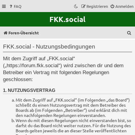
FAQ
Registrieren
Anmelden
FKK.social
S
Foren-Übersicht
u
FKK.social - Nutzungsbedingungen
c
Mit dem Zugriff auf „FKK.social“
h
(„https://forum.fkk.social“) wird zwischen dir und dem
e
Betreiber ein Vertrag mit folgenden Regelungen
geschlossen:
1. NUTZUNGSVERTRAG
Mit dem Zugriff auf „FKK.social“ (im Folgenden „das Board“)
schließt du einen Nutzungsvertrag mit dem Betreiber des
Boards ab (im Folgenden „Betreiber“) und erklärst dich mit
den nachfolgenden Regelungen einverstanden.
Wenn du mit diesen Regelungen nicht einverstanden bist, so
darfst du das Board nicht weiter nutzen. Für die Nutzung des
Boards gelten jeweils die an dieser Stelle veröffentlichten