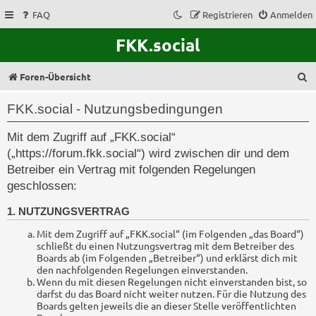
FAQ
Registrieren
Anmelden
FKK.social
S
Foren-Übersicht
u
FKK.social - Nutzungsbedingungen
c
Mit dem Zugriff auf „FKK.social“
h
(„https://forum.fkk.social“) wird zwischen dir und dem
e
Betreiber ein Vertrag mit folgenden Regelungen
geschlossen:
1. NUTZUNGSVERTRAG
Mit dem Zugriff auf „FKK.social“ (im Folgenden „das Board“)
schließt du einen Nutzungsvertrag mit dem Betreiber des
Boards ab (im Folgenden „Betreiber“) und erklärst dich mit
den nachfolgenden Regelungen einverstanden.
Wenn du mit diesen Regelungen nicht einverstanden bist, so
darfst du das Board nicht weiter nutzen. Für die Nutzung des
Boards gelten jeweils die an dieser Stelle veröffentlichten