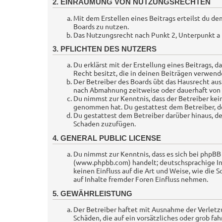
2. EINRÄUMUNG VON NUTZUNGSRECHTEN
Mit dem Erstellen eines Beitrags erteilst du d
Boards zu nutzen.
Das Nutzungsrecht nach Punkt 2, Unterpunkt a
3. PFLICHTEN DES NUTZERS
Du erklärst mit der Erstellung eines Beitrags, d
Recht besitzt, die in deinen Beiträgen verwend
Der Betreiber des Boards übt das Hausrecht au
nach Abmahnung zeitweise oder dauerhaft von d
Du nimmst zur Kenntnis, dass der Betreiber kein
genommen hat. Du gestattest dem Betreiber, de
Du gestattest dem Betreiber darüber hinaus, de
Schaden zuzufügen.
4. GENERAL PUBLIC LICENSE
Du nimmst zur Kenntnis, dass es sich bei phpBB
(www.phpbb.com) handelt; deutschsprachige I
keinen Einfluss auf die Art und Weise, wie di
auf Inhalte fremder Foren Einfluss nehmen.
5. GEWÄHRLEISTUNG
Der Betreiber haftet mit Ausnahme der Verletzu
Schäden, die auf ein vorsätzliches oder grob f