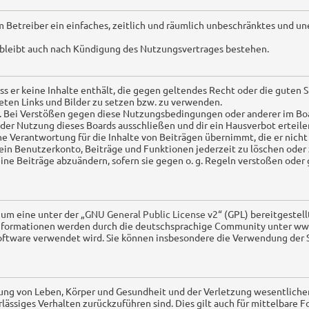
em Betreiber ein einfaches, zeitlich und räumlich unbeschränktes und u
 bleibt auch nach Kündigung des Nutzungsvertrages bestehen.
ass er keine Inhalte enthält, die gegen geltendes Recht oder die guten 
eten Links und Bilder zu setzen bzw. zu verwenden.
s. Bei Verstößen gegen diese Nutzungsbedingungen oder anderer im Boa
er Nutzung dieses Boards ausschließen und dir ein Hausverbot erteile
e Verantwortung für die Inhalte von Beiträgen übernimmt, die er nicht s
in Benutzerkonto, Beiträge und Funktionen jederzeit zu löschen oder 
ine Beiträge abzuändern, sofern sie gegen o. g. Regeln verstoßen oder
 um eine unter der „
GNU General Public License v2
“ (GPL) bereitgestel
nformationen werden durch die deutschsprachige Community unter www
e Software verwendet wird. Sie können insbesondere die Verwendung de
ng von Leben, Körper und Gesundheit und der Verletzung wesentlicher V
ahrlässiges Verhalten zurückzuführen sind. Dies gilt auch für mittelba