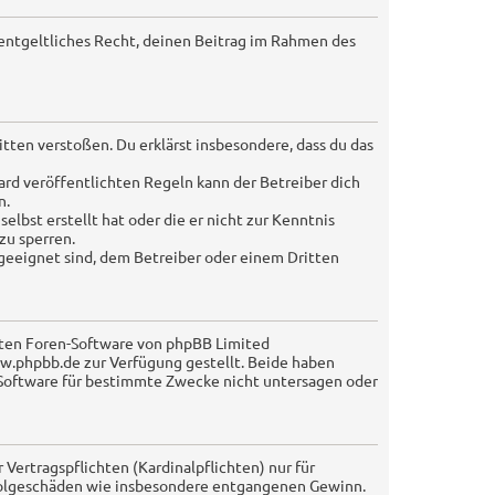
nentgeltliches Recht, deinen Beitrag im Rahmen des
Sitten verstoßen. Du erklärst insbesondere, dass du das
rd veröffentlichten Regeln kann der Betreiber dich
n.
elbst erstellt hat oder die er nicht zur Kenntnis
zu sperren.
 geeignet sind, dem Betreiber oder einem Dritten
lten Foren-Software von phpBB Limited
.phpbb.de zur Verfügung gestellt. Beide haben
r Software für bestimmte Zwecke nicht untersagen oder
ertragspflichten (Kardinalpflichten) nur für
re Folgeschäden wie insbesondere entgangenen Gewinn.