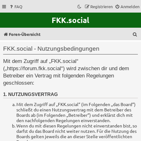
FAQ
Registrieren
Anmelden
FKK.social
S
Foren-Übersicht
u
FKK.social - Nutzungsbedingungen
c
Mit dem Zugriff auf „FKK.social“
h
(„https://forum.fkk.social“) wird zwischen dir und dem
e
Betreiber ein Vertrag mit folgenden Regelungen
geschlossen:
1. NUTZUNGSVERTRAG
Mit dem Zugriff auf „FKK.social“ (im Folgenden „das Board“)
schließt du einen Nutzungsvertrag mit dem Betreiber des
Boards ab (im Folgenden „Betreiber“) und erklärst dich mit
den nachfolgenden Regelungen einverstanden.
Wenn du mit diesen Regelungen nicht einverstanden bist, so
darfst du das Board nicht weiter nutzen. Für die Nutzung des
Boards gelten jeweils die an dieser Stelle veröffentlichten