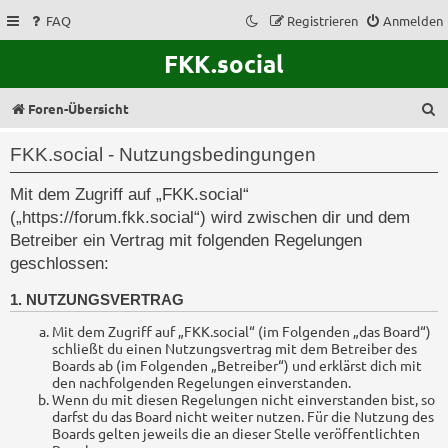
FAQ
Registrieren
Anmelden
FKK.social
S
Foren-Übersicht
u
FKK.social - Nutzungsbedingungen
c
Mit dem Zugriff auf „FKK.social“
h
(„https://forum.fkk.social“) wird zwischen dir und dem
e
Betreiber ein Vertrag mit folgenden Regelungen
geschlossen:
1. NUTZUNGSVERTRAG
Mit dem Zugriff auf „FKK.social“ (im Folgenden „das Board“)
schließt du einen Nutzungsvertrag mit dem Betreiber des
Boards ab (im Folgenden „Betreiber“) und erklärst dich mit
den nachfolgenden Regelungen einverstanden.
Wenn du mit diesen Regelungen nicht einverstanden bist, so
darfst du das Board nicht weiter nutzen. Für die Nutzung des
Boards gelten jeweils die an dieser Stelle veröffentlichten