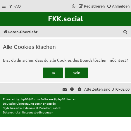
FAQ
Registrieren
Anmelden
FKK.social
S
Foren-Übersicht
u
Alle Cookies löschen
c
h
Bist du dir sicher, dass du alle Cookies des Boards löschen möchtest?
e
Alle Zeiten sind
UTC+02:00
Powered by
phpBB
® Forum Software © phpBB Limited
Deutsche Übersetzung durch
phpBB.de
Style basiert auf
damaïo ©
Mazeltof
|
cabot
Datenschutz
|
Nutzungsbedingungen