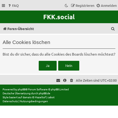
FAQ
Registrieren
Anmelden
FKK.social
S
Foren-Übersicht
u
Alle Cookies löschen
c
h
Bist du dir sicher, dass du alle Cookies des Boards löschen möchtest?
e
Alle Zeiten sind
UTC+02:00
Powered by
phpBB
® Forum Software © phpBB Limited
Deutsche Übersetzung durch
phpBB.de
Style basiert auf
damaïo ©
Mazeltof
|
cabot
Datenschutz
|
Nutzungsbedingungen