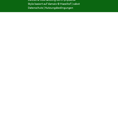
Style basiert auf
damaïo ©
Mazeltof
|
cabot
Datenschutz
|
Nutzungsbedingungen