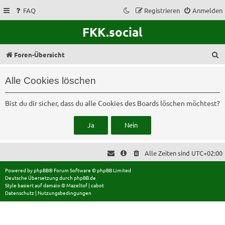
FAQ
Registrieren
Anmelden
FKK.social
S
Foren-Übersicht
u
Alle Cookies löschen
c
h
Bist du dir sicher, dass du alle Cookies des Boards löschen möchtest?
e
Alle Zeiten sind
UTC+02:00
Powered by
phpBB
® Forum Software © phpBB Limited
Deutsche Übersetzung durch
phpBB.de
Style basiert auf
damaïo ©
Mazeltof
|
cabot
Datenschutz
|
Nutzungsbedingungen