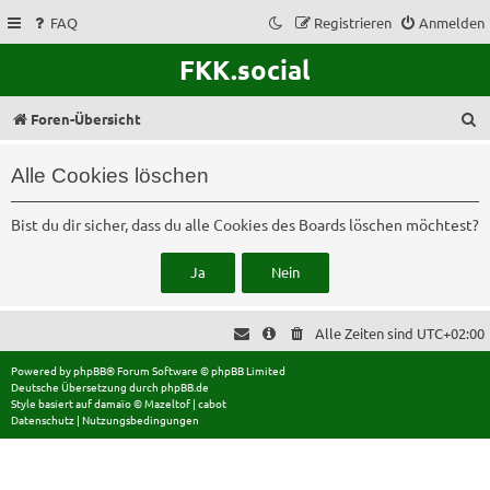
FAQ
Registrieren
Anmelden
FKK.social
S
Foren-Übersicht
u
Alle Cookies löschen
c
h
Bist du dir sicher, dass du alle Cookies des Boards löschen möchtest?
e
Alle Zeiten sind
UTC+02:00
Powered by
phpBB
® Forum Software © phpBB Limited
Deutsche Übersetzung durch
phpBB.de
Style basiert auf
damaïo ©
Mazeltof
|
cabot
Datenschutz
|
Nutzungsbedingungen