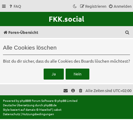
FAQ
Registrieren
Anmelden
FKK.social
S
Foren-Übersicht
u
Alle Cookies löschen
c
h
Bist du dir sicher, dass du alle Cookies des Boards löschen möchtest?
e
Alle Zeiten sind
UTC+02:00
Powered by
phpBB
® Forum Software © phpBB Limited
Deutsche Übersetzung durch
phpBB.de
Style basiert auf
damaïo ©
Mazeltof
|
cabot
Datenschutz
|
Nutzungsbedingungen