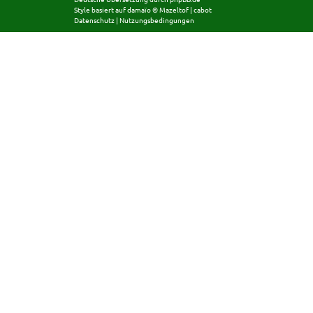
Style basiert auf
damaïo ©
Mazeltof
|
cabot
Datenschutz
|
Nutzungsbedingungen