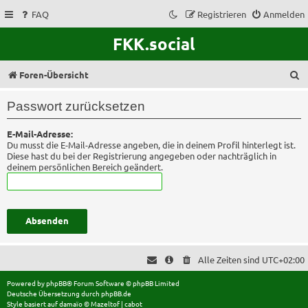
FAQ
Registrieren
Anmelden
FKK.social
S
Foren-Übersicht
u
Passwort zurücksetzen
c
E-Mail-Adresse:
h
Du musst die E-Mail-Adresse angeben, die in deinem Profil hinterlegt ist.
e
Diese hast du bei der Registrierung angegeben oder nachträglich in
deinem persönlichen Bereich geändert.
Alle Zeiten sind
UTC+02:00
Powered by
phpBB
® Forum Software © phpBB Limited
Deutsche Übersetzung durch
phpBB.de
Style basiert auf
damaïo ©
Mazeltof
|
cabot