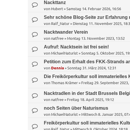
Nackttanz
von
Hubert
»
Samstag 14. Februar 2026, 16:56
Sehr schöne Blog-Seite zur Erfahrung 
von
Ralf_Natur
»
Dienstag 11. November 2025, 18:
Nacktwander Verein
von
natfree
»
Montag 13. November 2023, 13:52
Aufruf: Nacktsein ist frei sein!
von
MichaelNaturist
»
Sonntag 5. Oktober 2025, 19
Petition zum Erhalt des FKK-Strands a
von
Dennis
»
Sonntag 31. März 2024, 12:31
Die Freikörperkultur soll immaterielles
von
Thomas Krämer
»
Freitag 29. September 2023, 
Nacktradlen in der Stadt Brussels Belg
von
natfree
»
Freitag 18. April 2025, 19:12
noch Seiten über Naturismus
von
MichaelNaturist
»
Mittwoch 8. Januar 2025, 07:
Freikörperkultur soll immaterielles Kult
von
Ralf_Natur
»
Mittwoch 9. Oktober 2024, 18:18