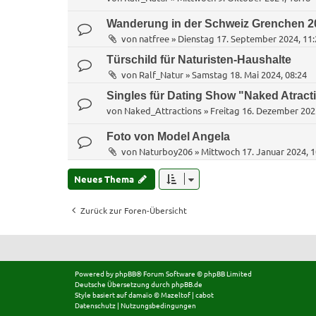
Wanderung in der Schweiz Grenchen 2
von
natfree
»
Dienstag 17. September 2024, 11:
Türschild für Naturisten-Haushalte
von
Ralf_Natur
»
Samstag 18. Mai 2024, 08:24
Singles für Dating Show "Naked Atract
von
Naked_Attractions
»
Freitag 16. Dezember 202
Foto von Model Angela
von
Naturboy206
»
Mittwoch 17. Januar 2024, 1
Neues Thema
Zurück zur Foren-Übersicht
Powered by
phpBB
® Forum Software © phpBB Limited
Deutsche Übersetzung durch
phpBB.de
Style basiert auf
damaïo ©
Mazeltof
|
cabot
Datenschutz
|
Nutzungsbedingungen