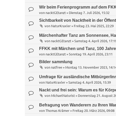
Wir beim Ferienprogramm auf dem FKK
von
nacktGEtanzt
»
Dienstag 7. Juli 2026, 15:32
Sichtbarkeit von Nacktheit in der Öffent
von
NaturKraxler
»
Freitag 23. Mai 2025, 22:29
Märchenhafter Tanz am Sonnensee, Hann
von
nacktGEtanzt
»
Samstag 4. April 2026, 17:1
FFKK mit Märchen und Tanz, 100 Jahre 
von
nacktGEtanzt
»
Sonntag 19. April 2026, 23:11
Bilder sammlung
von
natfree
»
Montag 13. November 2023, 14:1
Umfrage für ausländische Mitbürger/inne
von
NaturKraxler
»
Samstag 4. April 2026, 15:39
Nackt und frei sein: Warum es für Kör
von
MichaelNaturist
»
Donnerstag 21. August 20
Befragung von Wanderern zu Ihren Wa
von
Thomas Krämer
»
Freitag 20. März 2026, 09:08