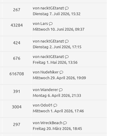
u
t
z
L
von
nacktGEtanzt
Z
267
g
t
e
Dienstag 7. Juli 2026, 15:32
u
e
t
r
L
von
Lars
r
Z
43284
z
g
e
i
Mittwoch 10. Juni 2026, 09:37
B
t
u
t
e
e
r
f
z
L
von
nacktGEtanzt
i
r
Z
424
g
t
e
i
Dienstag 2. Juni 2026, 17:15
t
f
B
u
e
t
r
r
e
f
L
von
nacktGEtanzt
e
r
Z
676
z
a
i
g
e
i
Freitag 1. Mai 2026, 13:56
B
t
g
t
f
u
t
e
e
r
r
f
L
von
Nudehiker
Z
616708
z
e
i
r
g
a
e
Mittwoch 29. April 2026, 19:09
t
i
t
f
B
g
u
t
e
r
r
e
z
f
L
von
Wanderer
e
r
Z
391
g
a
i
t
e
i
Montag 6. April 2026, 21:33
B
g
t
f
u
e
t
r
e
r
f
L
von
Odo01
r
Z
3004
z
e
i
g
a
e
i
Mittwoch 1. April 2026, 17:46
B
t
t
f
g
u
t
e
e
r
r
f
z
L
von
WreckBeach
e
i
r
Z
297
g
a
t
e
i
Freitag 20. März 2026, 18:45
t
f
B
g
u
e
t
r
r
e