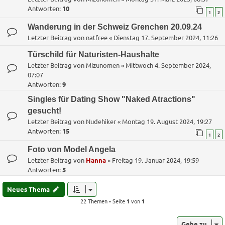
Antworten:
10
1
2
Wanderung in der Schweiz Grenchen 20.09.24
Letzter Beitrag von
natfree
«
Dienstag 17. September 2024, 11:26
Türschild für Naturisten-Haushalte
Letzter Beitrag von
Mizunomen
«
Mittwoch 4. September 2024,
07:07
Antworten:
9
Singles für Dating Show "Naked Atractions"
gesucht!
Letzter Beitrag von
Nudehiker
«
Montag 19. August 2024, 19:27
Antworten:
15
1
2
Foto von Model Angela
Letzter Beitrag von
Hanna
«
Freitag 19. Januar 2024, 19:59
Antworten:
5
Neues Thema
22 Themen • Seite
1
von
1
Gehe zu