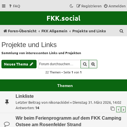
FAQ
Registrieren
Anmelden
FKK.social
S
Foren-Übersicht
FKK Allgemein
Projekte und Links
u
Projekte und Links
c
Sammlung von interessanten Links und Projekten
h
e
Suche
Erweiterte Suche
Neues Thema
22 Themen • Seite
1
von
1
Themen
Linkliste
Letzter Beitrag von
nikonackidei
«
Dienstag 31. März 2026, 14:02
Antworten:
14
1
2
Wir beim Ferienprogramm auf dem FKK Camping
Ostsee am Rosenfelder Strand