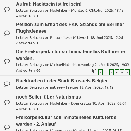
Aufruf: Nacktsein ist frei sein!
Letzter Beitrag von
Nudehiker
«
Montag 6. Oktober 2025, 18:43
Antworten:
1
Petition zum Erhalt des FKK-Strands am Berliner
Flughafensee
Letzter Beitrag von
Phragmites
«
Mittwoch 18. Juni 2025, 12:06
Antworten:
1
Die Freikörperkultur soll immaterielles Kulturerbe
werden.
Letzter Beitrag von
MichaelNaturist
«
Montag 21. April 2025, 19:09
Antworten:
60
…
1
4
5
6
7
Nacktradlen in der Stadt Brussels Belgien
Letzter Beitrag von
natfree
«
Freitag 18. April 2025, 19:12
noch Seiten über Naturismus
Letzter Beitrag von
Nudehiker
«
Donnerstag 10. April 2025, 06:09
Antworten:
1
Freikörperkultur soll immaterielles Kulturerbe
werden - 2. Anlauf
Letzter Beitrag von
Mizunomen
«
Montag 31. März 2025, 08:37