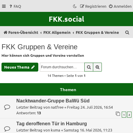
FAQ
Registrieren
Anmelden
FKK.social
S
Foren-Übersicht
FKK Allgemein
FKK Gruppen & Vereine
u
FKK Gruppen & Vereine
c
Hier können sich Gruppen und Vereine vorstellen
h
e
Suche
Erweiterte Suche
Neues Thema
14 Themen • Seite
1
von
1
Themen
Nacktwander-Gruppe BaWü Süd
Letzter Beitrag von
natfree
«
Freitag 24. Juli 2026, 16:54
Antworten:
13
1
2
Tag deroffenen Tür in Hamburg
Letzter Beitrag von
kuma
«
Samstag 16. Mai 2026, 11:23