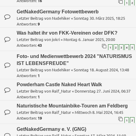
Antworten:
16
1
2
GetNakedGermany Fotowettbewerb
Letzter Beitrag von
Nudehiker
«
Sonntag 30. März 2025, 18:25
Antworten:
9
Was haltet ihr von FKK-Vereinen oder DFK?
Letzter Beitrag von
jokri
«
Montag 6. Januar 2025, 20:00
Antworten:
43
1
2
3
4
5
Foto- und Medienwettbewerb 2024 "NATURISMUS
IST LEBENSFREUDE"
Letzter Beitrag von
Nudehiker
«
Sonntag 18. August 2024, 13:48
Antworten:
1
Powderham Castle Naked Heart Walk
Letzter Beitrag von
Ralf_Natur
«
Donnerstag 27. Juni 2024, 06:37
Antworten:
1
Naturistische Mountainbike-Touren am Feldberg
Letzter Beitrag von
Ralf_Natur
«
Mittwoch 8. Mai 2024, 16:45
Antworten:
19
1
2
GetNakedGermany e. V. (GNG)
Letzter Beitrag von
Ralf_Natur
«
Sonntag 17. März 2024, 11:19