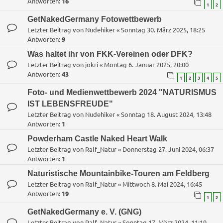
Antworten:
16
1
2
GetNakedGermany Fotowettbewerb
Letzter Beitrag von
Nudehiker
«
Sonntag 30. März 2025, 18:25
Antworten:
9
Was haltet ihr von FKK-Vereinen oder DFK?
Letzter Beitrag von
jokri
«
Montag 6. Januar 2025, 20:00
Antworten:
43
1
2
3
4
5
Foto- und Medienwettbewerb 2024 "NATURISMUS
IST LEBENSFREUDE"
Letzter Beitrag von
Nudehiker
«
Sonntag 18. August 2024, 13:48
Antworten:
1
Powderham Castle Naked Heart Walk
Letzter Beitrag von
Ralf_Natur
«
Donnerstag 27. Juni 2024, 06:37
Antworten:
1
Naturistische Mountainbike-Touren am Feldberg
Letzter Beitrag von
Ralf_Natur
«
Mittwoch 8. Mai 2024, 16:45
Antworten:
19
1
2
GetNakedGermany e. V. (GNG)
Letzter Beitrag von
Ralf_Natur
«
Sonntag 17. März 2024, 11:19