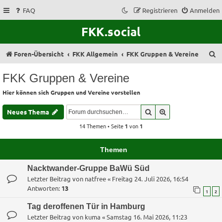
FAQ
Registrieren
Anmelden
FKK.social
S
Foren-Übersicht
FKK Allgemein
FKK Gruppen & Vereine
u
FKK Gruppen & Vereine
c
Hier können sich Gruppen und Vereine vorstellen
h
e
Suche
Erweiterte Suche
Neues Thema
14 Themen • Seite
1
von
1
Themen
Nacktwander-Gruppe BaWü Süd
Letzter Beitrag von
natfree
«
Freitag 24. Juli 2026, 16:54
Antworten:
13
1
2
Tag deroffenen Tür in Hamburg
Letzter Beitrag von
kuma
«
Samstag 16. Mai 2026, 11:23