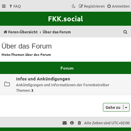
FAQ
Registrieren
Anmelden
FKK.social
S
Foren-Übersicht
Über das Forum
u
Über das Forum
c
Meta-Themen über das Forum
h
e
Forum
Infos und Ankündigungen
Ankündigungen und Informationen der Forenbetreiber
Themen:
3
Gehe zu
Alle Zeiten sind
UTC+02:00