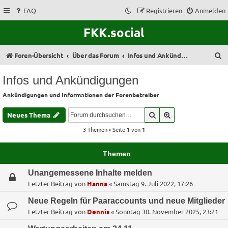
FAQ
Registrieren
Anmelden
FKK.social
S
Foren-Übersicht
Über das Forum
Infos und Ankündigungen
u
Infos und Ankündigungen
c
Ankündigungen und Informationen der Forenbetreiber
h
e
Suche
Erweiterte Suche
Neues Thema
3 Themen • Seite
1
von
1
Themen
Unangemessene Inhalte melden
Letzter Beitrag von
Hanna
«
Samstag 9. Juli 2022, 17:26
Neue Regeln für Paaraccounts und neue Mitglieder
Letzter Beitrag von
Dennis
«
Sonntag 30. November 2025, 23:21