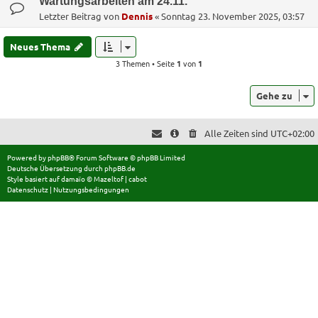
Wartungsarbeiten am 24.11.
Letzter Beitrag von
Dennis
«
Sonntag 23. November 2025, 03:57
Neues Thema
3 Themen • Seite
1
von
1
Gehe zu
Alle Zeiten sind
UTC+02:00
Powered by
phpBB
® Forum Software © phpBB Limited
Deutsche Übersetzung durch
phpBB.de
Style basiert auf
damaïo ©
Mazeltof
|
cabot
Datenschutz
|
Nutzungsbedingungen