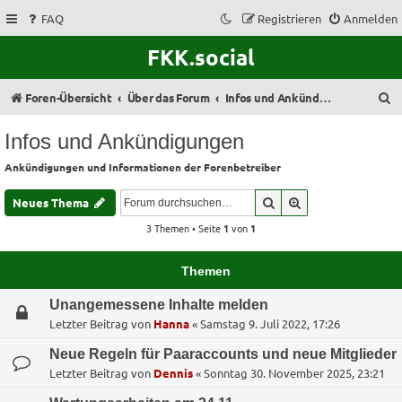
FAQ
Registrieren
Anmelden
FKK.social
S
Foren-Übersicht
Über das Forum
Infos und Ankündigungen
u
Infos und Ankündigungen
c
Ankündigungen und Informationen der Forenbetreiber
h
e
Suche
Erweiterte Suche
Neues Thema
3 Themen • Seite
1
von
1
Themen
Unangemessene Inhalte melden
Letzter Beitrag von
Hanna
«
Samstag 9. Juli 2022, 17:26
Neue Regeln für Paaraccounts und neue Mitglieder
Letzter Beitrag von
Dennis
«
Sonntag 30. November 2025, 23:21