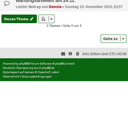
Wartungsarbeiten am 24.11.
Letzter Beitrag von
Dennis
«
Sonntag 23. November 2025, 03:57
Neues Thema
3 Themen • Seite
1
von
1
Gehe zu
Alle Zeiten sind
UTC+02:00
Powered by
phpBB
® Forum Software © phpBB Limited
Deutsche Übersetzung durch
phpBB.de
Style basiert auf
damaïo ©
Mazeltof
|
cabot
Datenschutz
|
Nutzungsbedingungen