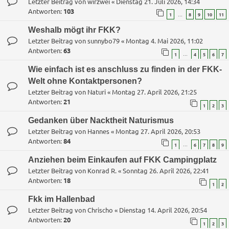
Letzter Beitrag von
wirzwei
«
Dienstag 21. Juli 2026, 14:34
Antworten:
103
…
1
8
9
10
11
Weshalb mögt ihr FKK?
Letzter Beitrag von
sunnybo79
«
Montag 4. Mai 2026, 11:02
Antworten:
63
…
1
4
5
6
7
Wie einfach ist es anschluss zu finden in der FKK-
Welt ohne Kontaktpersonen?
Letzter Beitrag von
Naturi
«
Montag 27. April 2026, 21:25
Antworten:
21
1
2
3
Gedanken über Nacktheit Naturismus
Letzter Beitrag von
Hannes
«
Montag 27. April 2026, 20:53
Antworten:
84
…
1
6
7
8
9
Anziehen beim Einkaufen auf FKK Campingplatz
Letzter Beitrag von
Konrad R.
«
Sonntag 26. April 2026, 22:41
Antworten:
18
1
2
Fkk im Hallenbad
Letzter Beitrag von
Chrischo
«
Dienstag 14. April 2026, 20:54
Antworten:
20
1
2
3