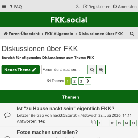
FAQ
Registrieren
Anmelden
FKK.social
S
Foren-Übersicht
FKK Allgemein
Diskussionen über FKK
u
Diskussionen über FKK
c
Bereich für allgemeine Diskussionen zum Thema FKK
h
e
Suche
Erweiterte Suche
Neues Thema
54 Themen
1
2
3
Nächste
Themen
Ist "zu Hause nackt sein" eigentlich FKK?
Letzter Beitrag von
nacktGEtanzt
«
Mittwoch 22. Juli 2026, 14:11
Antworten:
142
…
1
12
13
14
15
Fotos machen und teilen?