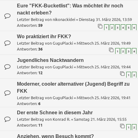
Eure "FKK-Bucketlist": Was möchtet ihr noch
nackt erleben?
Letzter Beitrag von
nikonackidei
«
Dienstag 31. März 2026, 13:59
Antworten:
59
1
2
3
4
5
6
Wo praktiziert ihr FKK?
Letzter Beitrag von
GuguPlacki
«
Mittwoch 25. März 2026, 19:49
Antworten:
36
1
2
3
4
Jugendliches Nacktwandern
Letzter Beitrag von
GuguPlacki
«
Mittwoch 25. März 2026, 19:44
Antworten:
12
1
2
Moderner, cooler alternativer (Jugend) Begriff zu
FKK
Letzter Beitrag von
GuguPlacki
«
Mittwoch 25. März 2026, 19:41
Antworten:
6
Der erste Schnee in diesem Jahr
Letzter Beitrag von
Konrad R.
«
Samstag 21. März 2026, 15:55
Antworten:
11
1
2
Anziehen, wenn Besuch kommt?