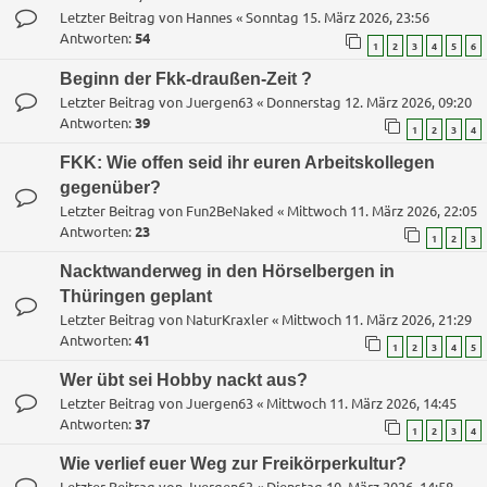
Letzter Beitrag von
Hannes
«
Sonntag 15. März 2026, 23:56
Antworten:
54
1
2
3
4
5
6
Beginn der Fkk-draußen-Zeit ?
Letzter Beitrag von
Juergen63
«
Donnerstag 12. März 2026, 09:20
Antworten:
39
1
2
3
4
FKK: Wie offen seid ihr euren Arbeitskollegen
gegenüber?
Letzter Beitrag von
Fun2BeNaked
«
Mittwoch 11. März 2026, 22:05
Antworten:
23
1
2
3
Nacktwanderweg in den Hörselbergen in
Thüringen geplant
Letzter Beitrag von
NaturKraxler
«
Mittwoch 11. März 2026, 21:29
Antworten:
41
1
2
3
4
5
Wer übt sei Hobby nackt aus?
Letzter Beitrag von
Juergen63
«
Mittwoch 11. März 2026, 14:45
Antworten:
37
1
2
3
4
Wie verlief euer Weg zur Freikörperkultur?
Letzter Beitrag von
Juergen63
«
Dienstag 10. März 2026, 14:58