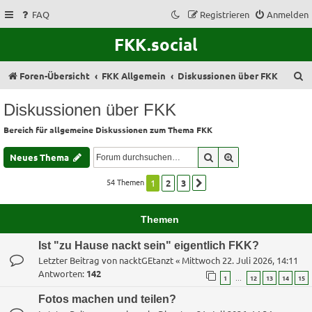
FAQ
Registrieren
Anmelden
FKK.social
S
Foren-Übersicht
FKK Allgemein
Diskussionen über FKK
u
Diskussionen über FKK
c
Bereich für allgemeine Diskussionen zum Thema FKK
h
e
Suche
Erweiterte Suche
Neues Thema
54 Themen
1
2
3
Nächste
Themen
Ist "zu Hause nackt sein" eigentlich FKK?
Letzter Beitrag von
nacktGEtanzt
«
Mittwoch 22. Juli 2026, 14:11
Antworten:
142
…
1
12
13
14
15
Fotos machen und teilen?