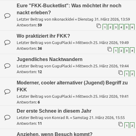
Eure "FKK-Bucketlist": Was möchtet ihr noch
nackt erleben?
Letzter Beitrag von
nikonackidei
«
Dienstag 31. März 2026, 13:59
Antworten:
59
1
2
3
4
5
6
Wo praktiziert ihr FKK?
Letzter Beitrag von
GuguPlacki
«
Mittwoch 25. März 2026, 19:49
Antworten:
36
1
2
3
4
Jugendliches Nacktwandern
Letzter Beitrag von
GuguPlacki
«
Mittwoch 25. März 2026, 19:44
Antworten:
12
1
2
Moderner, cooler alternativer (Jugend) Begriff zu
FKK
Letzter Beitrag von
GuguPlacki
«
Mittwoch 25. März 2026, 19:41
Antworten:
6
Der erste Schnee in diesem Jahr
Letzter Beitrag von
Konrad R.
«
Samstag 21. März 2026, 15:55
Antworten:
11
1
2
Anziehen, wenn Besuch kommt?