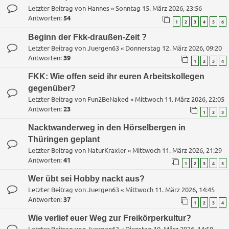
Letzter Beitrag von
Hannes
«
Sonntag 15. März 2026, 23:56
Antworten:
54
1
2
3
4
5
6
Beginn der Fkk-draußen-Zeit ?
Letzter Beitrag von
Juergen63
«
Donnerstag 12. März 2026, 09:20
Antworten:
39
1
2
3
4
FKK: Wie offen seid ihr euren Arbeitskollegen
gegenüber?
Letzter Beitrag von
Fun2BeNaked
«
Mittwoch 11. März 2026, 22:05
Antworten:
23
1
2
3
Nacktwanderweg in den Hörselbergen in
Thüringen geplant
Letzter Beitrag von
NaturKraxler
«
Mittwoch 11. März 2026, 21:29
Antworten:
41
1
2
3
4
5
Wer übt sei Hobby nackt aus?
Letzter Beitrag von
Juergen63
«
Mittwoch 11. März 2026, 14:45
Antworten:
37
1
2
3
4
Wie verlief euer Weg zur Freikörperkultur?
Letzter Beitrag von
Juergen63
«
Dienstag 10. März 2026, 14:58