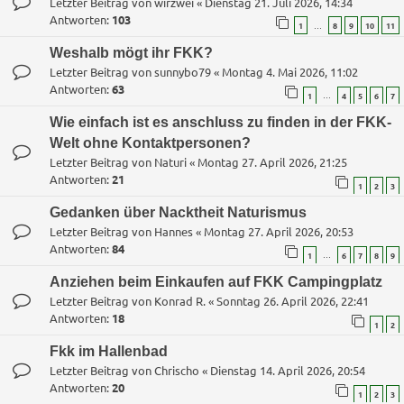
Letzter Beitrag von
wirzwei
«
Dienstag 21. Juli 2026, 14:34
Antworten:
103
…
1
8
9
10
11
Weshalb mögt ihr FKK?
Letzter Beitrag von
sunnybo79
«
Montag 4. Mai 2026, 11:02
Antworten:
63
…
1
4
5
6
7
Wie einfach ist es anschluss zu finden in der FKK-
Welt ohne Kontaktpersonen?
Letzter Beitrag von
Naturi
«
Montag 27. April 2026, 21:25
Antworten:
21
1
2
3
Gedanken über Nacktheit Naturismus
Letzter Beitrag von
Hannes
«
Montag 27. April 2026, 20:53
Antworten:
84
…
1
6
7
8
9
Anziehen beim Einkaufen auf FKK Campingplatz
Letzter Beitrag von
Konrad R.
«
Sonntag 26. April 2026, 22:41
Antworten:
18
1
2
Fkk im Hallenbad
Letzter Beitrag von
Chrischo
«
Dienstag 14. April 2026, 20:54
Antworten:
20
1
2
3