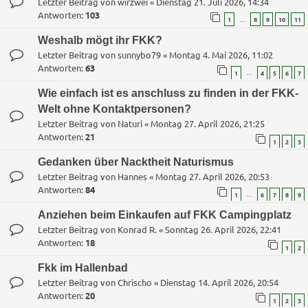
Letzter Beitrag von
wirzwei
«
Dienstag 21. Juli 2026, 14:34
Antworten:
103
…
1
8
9
10
11
Weshalb mögt ihr FKK?
Letzter Beitrag von
sunnybo79
«
Montag 4. Mai 2026, 11:02
Antworten:
63
…
1
4
5
6
7
Wie einfach ist es anschluss zu finden in der FKK-
Welt ohne Kontaktpersonen?
Letzter Beitrag von
Naturi
«
Montag 27. April 2026, 21:25
Antworten:
21
1
2
3
Gedanken über Nacktheit Naturismus
Letzter Beitrag von
Hannes
«
Montag 27. April 2026, 20:53
Antworten:
84
…
1
6
7
8
9
Anziehen beim Einkaufen auf FKK Campingplatz
Letzter Beitrag von
Konrad R.
«
Sonntag 26. April 2026, 22:41
Antworten:
18
1
2
Fkk im Hallenbad
Letzter Beitrag von
Chrischo
«
Dienstag 14. April 2026, 20:54
Antworten:
20
1
2
3