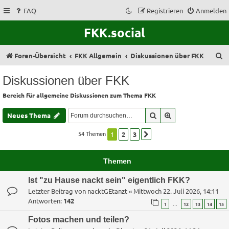
FAQ
Registrieren
Anmelden
FKK.social
S
Foren-Übersicht
FKK Allgemein
Diskussionen über FKK
u
Diskussionen über FKK
c
Bereich für allgemeine Diskussionen zum Thema FKK
h
e
Suche
Erweiterte Suche
Neues Thema
54 Themen
1
2
3
Nächste
Themen
Ist "zu Hause nackt sein" eigentlich FKK?
Letzter Beitrag von
nacktGEtanzt
«
Mittwoch 22. Juli 2026, 14:11
Antworten:
142
…
1
12
13
14
15
Fotos machen und teilen?