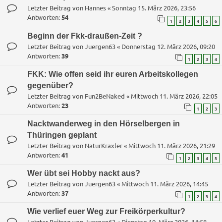
Letzter Beitrag von
Hannes
«
Sonntag 15. März 2026, 23:56
Antworten:
54
1
2
3
4
5
6
Beginn der Fkk-draußen-Zeit ?
Letzter Beitrag von
Juergen63
«
Donnerstag 12. März 2026, 09:20
Antworten:
39
1
2
3
4
FKK: Wie offen seid ihr euren Arbeitskollegen
gegenüber?
Letzter Beitrag von
Fun2BeNaked
«
Mittwoch 11. März 2026, 22:05
Antworten:
23
1
2
3
Nacktwanderweg in den Hörselbergen in
Thüringen geplant
Letzter Beitrag von
NaturKraxler
«
Mittwoch 11. März 2026, 21:29
Antworten:
41
1
2
3
4
5
Wer übt sei Hobby nackt aus?
Letzter Beitrag von
Juergen63
«
Mittwoch 11. März 2026, 14:45
Antworten:
37
1
2
3
4
Wie verlief euer Weg zur Freikörperkultur?
Letzter Beitrag von
Juergen63
«
Dienstag 10. März 2026, 14:58