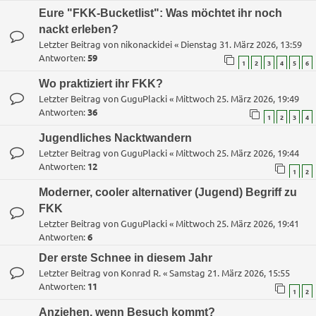
Eure "FKK-Bucketlist": Was möchtet ihr noch
nackt erleben?
Letzter Beitrag von
nikonackidei
«
Dienstag 31. März 2026, 13:59
Antworten:
59
1
2
3
4
5
6
Wo praktiziert ihr FKK?
Letzter Beitrag von
GuguPlacki
«
Mittwoch 25. März 2026, 19:49
Antworten:
36
1
2
3
4
Jugendliches Nacktwandern
Letzter Beitrag von
GuguPlacki
«
Mittwoch 25. März 2026, 19:44
Antworten:
12
1
2
Moderner, cooler alternativer (Jugend) Begriff zu
FKK
Letzter Beitrag von
GuguPlacki
«
Mittwoch 25. März 2026, 19:41
Antworten:
6
Der erste Schnee in diesem Jahr
Letzter Beitrag von
Konrad R.
«
Samstag 21. März 2026, 15:55
Antworten:
11
1
2
Anziehen, wenn Besuch kommt?