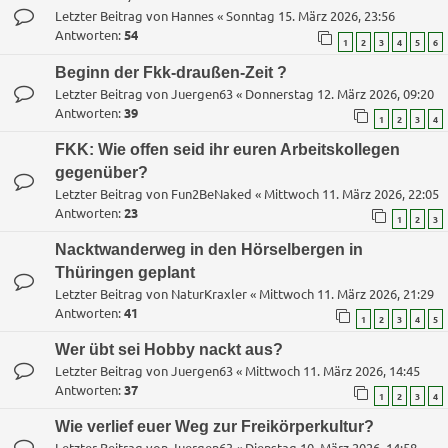
Letzter Beitrag von
Hannes
«
Sonntag 15. März 2026, 23:56
Antworten:
54
1
2
3
4
5
6
Beginn der Fkk-draußen-Zeit ?
Letzter Beitrag von
Juergen63
«
Donnerstag 12. März 2026, 09:20
Antworten:
39
1
2
3
4
FKK: Wie offen seid ihr euren Arbeitskollegen
gegenüber?
Letzter Beitrag von
Fun2BeNaked
«
Mittwoch 11. März 2026, 22:05
Antworten:
23
1
2
3
Nacktwanderweg in den Hörselbergen in
Thüringen geplant
Letzter Beitrag von
NaturKraxler
«
Mittwoch 11. März 2026, 21:29
Antworten:
41
1
2
3
4
5
Wer übt sei Hobby nackt aus?
Letzter Beitrag von
Juergen63
«
Mittwoch 11. März 2026, 14:45
Antworten:
37
1
2
3
4
Wie verlief euer Weg zur Freikörperkultur?
Letzter Beitrag von
Juergen63
«
Dienstag 10. März 2026, 14:58