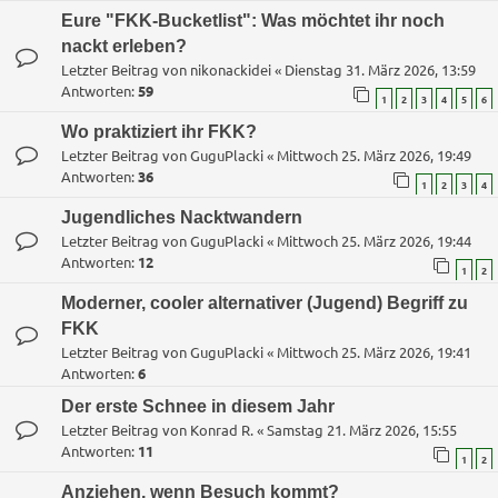
Eure "FKK-Bucketlist": Was möchtet ihr noch
nackt erleben?
Letzter Beitrag von
nikonackidei
«
Dienstag 31. März 2026, 13:59
Antworten:
59
1
2
3
4
5
6
Wo praktiziert ihr FKK?
Letzter Beitrag von
GuguPlacki
«
Mittwoch 25. März 2026, 19:49
Antworten:
36
1
2
3
4
Jugendliches Nacktwandern
Letzter Beitrag von
GuguPlacki
«
Mittwoch 25. März 2026, 19:44
Antworten:
12
1
2
Moderner, cooler alternativer (Jugend) Begriff zu
FKK
Letzter Beitrag von
GuguPlacki
«
Mittwoch 25. März 2026, 19:41
Antworten:
6
Der erste Schnee in diesem Jahr
Letzter Beitrag von
Konrad R.
«
Samstag 21. März 2026, 15:55
Antworten:
11
1
2
Anziehen, wenn Besuch kommt?