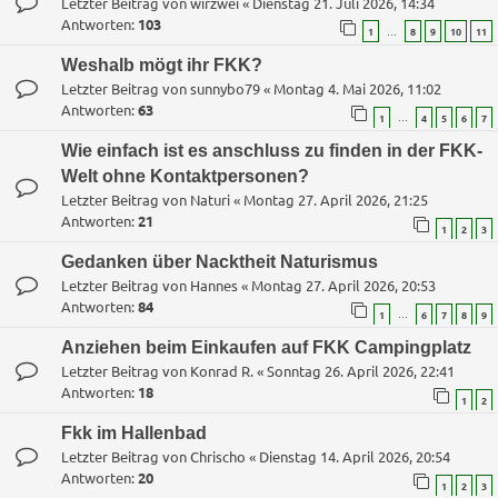
Letzter Beitrag von
wirzwei
«
Dienstag 21. Juli 2026, 14:34
Antworten:
103
…
1
8
9
10
11
Weshalb mögt ihr FKK?
Letzter Beitrag von
sunnybo79
«
Montag 4. Mai 2026, 11:02
Antworten:
63
…
1
4
5
6
7
Wie einfach ist es anschluss zu finden in der FKK-
Welt ohne Kontaktpersonen?
Letzter Beitrag von
Naturi
«
Montag 27. April 2026, 21:25
Antworten:
21
1
2
3
Gedanken über Nacktheit Naturismus
Letzter Beitrag von
Hannes
«
Montag 27. April 2026, 20:53
Antworten:
84
…
1
6
7
8
9
Anziehen beim Einkaufen auf FKK Campingplatz
Letzter Beitrag von
Konrad R.
«
Sonntag 26. April 2026, 22:41
Antworten:
18
1
2
Fkk im Hallenbad
Letzter Beitrag von
Chrischo
«
Dienstag 14. April 2026, 20:54
Antworten:
20
1
2
3