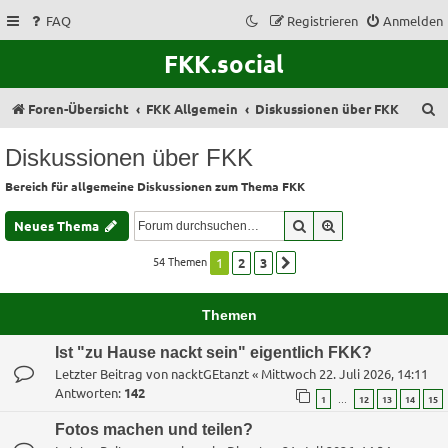
FAQ
Registrieren
Anmelden
FKK.social
S
Foren-Übersicht
FKK Allgemein
Diskussionen über FKK
u
Diskussionen über FKK
c
Bereich für allgemeine Diskussionen zum Thema FKK
h
e
Suche
Erweiterte Suche
Neues Thema
54 Themen
1
2
3
Nächste
Themen
Ist "zu Hause nackt sein" eigentlich FKK?
Letzter Beitrag von
nacktGEtanzt
«
Mittwoch 22. Juli 2026, 14:11
Antworten:
142
…
1
12
13
14
15
Fotos machen und teilen?