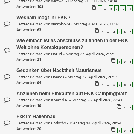
Letzter Beitrag von
wirzwei
«
Dienstag 21. Juli 2026, 14:34
Antworten:
103
…
1
8
9
10
11
Weshalb mögt ihr FKK?
Letzter Beitrag von
sunnybo79
«
Montag 4. Mai 2026, 11:02
Antworten:
63
…
1
4
5
6
7
Wie einfach ist es anschluss zu finden in der FKK-
Welt ohne Kontaktpersonen?
Letzter Beitrag von
Naturi
«
Montag 27. April 2026, 21:25
Antworten:
21
1
2
3
Gedanken über Nacktheit Naturismus
Letzter Beitrag von
Hannes
«
Montag 27. April 2026, 20:53
Antworten:
84
…
1
6
7
8
9
Anziehen beim Einkaufen auf FKK Campingplatz
Letzter Beitrag von
Konrad R.
«
Sonntag 26. April 2026, 22:41
Antworten:
18
1
2
Fkk im Hallenbad
Letzter Beitrag von
Chrischo
«
Dienstag 14. April 2026, 20:54
Antworten:
20
1
2
3