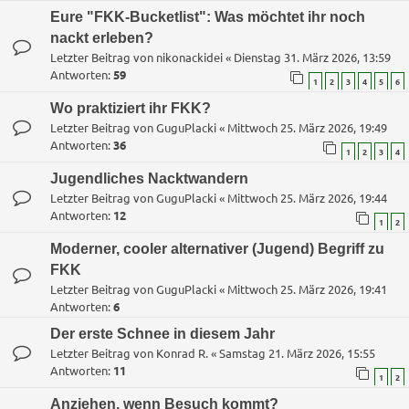
Eure "FKK-Bucketlist": Was möchtet ihr noch
nackt erleben?
Letzter Beitrag von
nikonackidei
«
Dienstag 31. März 2026, 13:59
Antworten:
59
1
2
3
4
5
6
Wo praktiziert ihr FKK?
Letzter Beitrag von
GuguPlacki
«
Mittwoch 25. März 2026, 19:49
Antworten:
36
1
2
3
4
Jugendliches Nacktwandern
Letzter Beitrag von
GuguPlacki
«
Mittwoch 25. März 2026, 19:44
Antworten:
12
1
2
Moderner, cooler alternativer (Jugend) Begriff zu
FKK
Letzter Beitrag von
GuguPlacki
«
Mittwoch 25. März 2026, 19:41
Antworten:
6
Der erste Schnee in diesem Jahr
Letzter Beitrag von
Konrad R.
«
Samstag 21. März 2026, 15:55
Antworten:
11
1
2
Anziehen, wenn Besuch kommt?