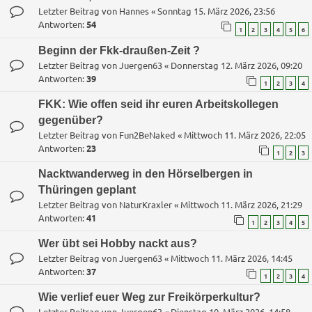
Letzter Beitrag von
Hannes
«
Sonntag 15. März 2026, 23:56
Antworten:
54
1
2
3
4
5
6
Beginn der Fkk-draußen-Zeit ?
Letzter Beitrag von
Juergen63
«
Donnerstag 12. März 2026, 09:20
Antworten:
39
1
2
3
4
FKK: Wie offen seid ihr euren Arbeitskollegen
gegenüber?
Letzter Beitrag von
Fun2BeNaked
«
Mittwoch 11. März 2026, 22:05
Antworten:
23
1
2
3
Nacktwanderweg in den Hörselbergen in
Thüringen geplant
Letzter Beitrag von
NaturKraxler
«
Mittwoch 11. März 2026, 21:29
Antworten:
41
1
2
3
4
5
Wer übt sei Hobby nackt aus?
Letzter Beitrag von
Juergen63
«
Mittwoch 11. März 2026, 14:45
Antworten:
37
1
2
3
4
Wie verlief euer Weg zur Freikörperkultur?
Letzter Beitrag von
Juergen63
«
Dienstag 10. März 2026, 14:58