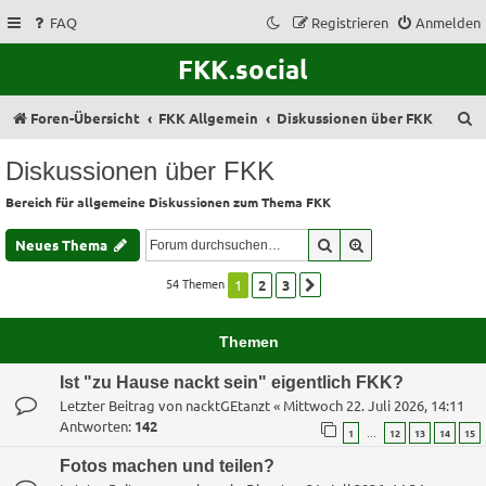
FAQ
Registrieren
Anmelden
FKK.social
S
Foren-Übersicht
FKK Allgemein
Diskussionen über FKK
u
Diskussionen über FKK
c
Bereich für allgemeine Diskussionen zum Thema FKK
h
e
Suche
Erweiterte Suche
Neues Thema
54 Themen
1
2
3
Nächste
Themen
Ist "zu Hause nackt sein" eigentlich FKK?
Letzter Beitrag von
nacktGEtanzt
«
Mittwoch 22. Juli 2026, 14:11
Antworten:
142
…
1
12
13
14
15
Fotos machen und teilen?