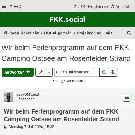
FAQ
Registrieren
Anmelden
FKK.social
S
Foren-Übersicht
FKK Allgemein
Projekte und Links
u
Wir beim Ferienprogramm auf dem FKK
c
Camping Ostsee am Rosenfelder Strand
h
e
Suche
Erweitert
Antworten
1 Beitrag • Seite
1
von
1
nacktGEtanzt
Pflänzchen
Wir beim Ferienprogramm auf dem FKK
Camping Ostsee am Rosenfelder Strand
B
Dienstag 7. Juli 2026, 15:32
e