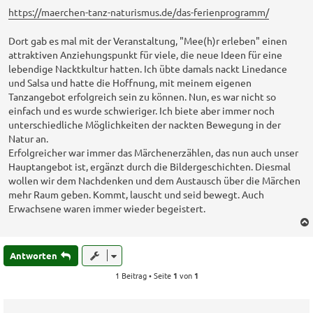
i
t
https://maerchen-tanz-naturismus.de/das-ferienprogramm/
r
a
Dort gab es mal mit der Veranstaltung, "Mee(h)r erleben" einen
g
attraktiven Anziehungspunkt für viele, die neue Ideen für eine
lebendige Nacktkultur hatten. Ich übte damals nackt Linedance
und Salsa und hatte die Hoffnung, mit meinem eigenen
Tanzangebot erfolgreich sein zu können. Nun, es war nicht so
einfach und es wurde schwieriger. Ich biete aber immer noch
unterschiedliche Möglichkeiten der nackten Bewegung in der
Natur an.
Erfolgreicher war immer das Märchenerzählen, das nun auch unser
Hauptangebot ist, ergänzt durch die Bildergeschichten. Diesmal
wollen wir dem Nachdenken und dem Austausch über die Märchen
mehr Raum geben. Kommt, lauscht und seid bewegt. Auch
Erwachsene waren immer wieder begeistert.
Antworten
1 Beitrag • Seite
1
von
1