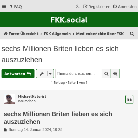
FAQ
Registrieren
Anmelden
FKK.social
S
Foren-Übersicht
FKK Allgemein
Medienberichte über FKK
u
sechs Millionen Briten lieben es sich
c
auszuziehen
h
e
Suche
Erweitert
Antworten
1 Beitrag • Seite
1
von
1
MichaelNaturist
Bäumchen
sechs Millionen Briten lieben es sich
auszuziehen
B
Sonntag 14. Januar 2024, 19:25
e