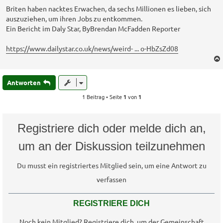
i
t
Briten haben nacktes Erwachen, da sechs Millionen es lieben, sich
r
auszuziehen, um ihren Jobs zu entkommen.
a
Ein Bericht im Daly Star, ByBrendan McFadden Reporter
g
https://www.dailystar.co.uk/news/weird- ... o-HbZsZd08
Antworten
1 Beitrag • Seite
1
von
1
Registriere dich oder melde dich an,
um an der Diskussion teilzunehmen
Du musst ein registriertes Mitglied sein, um eine Antwort zu
verfassen
REGISTRIERE DICH
Noch kein Mitglied? Registriere dich, um der Gemeinschaft