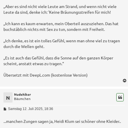
„Aber es sind nicht viele Leute am Strand, und wenn nicht viele
Leute da sind, denke ich: 'Keine Bräunungsstreifen für mich!
„Ich kann es kaum erwarten, mein Oberteil auszuziehen. Das hat
buchstäblich nichts mit Sex zu tun, sondern mit Freiheit.
„Ich denke, es ist ein tolles Gefühl, wenn man ohne viel zu tragen
durch die Wellen geht.
„Es ist auch das Gefühl, dass die Sonne auf den ganzen Körper
scheint, anstatt etwas zu tragen.“
Übersetzt mit DeepL.com (kostenlose Version)
Nudehiker
N
Bäumchen
B
Samstag 12. Juli 2025, 18:36
e
i
t
...manchen Zungen sagen ja, Heidi Klum sei schöner ohne Kleider..
r