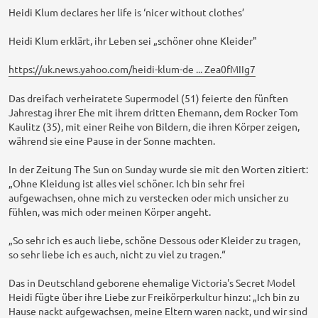
i
t
Heidi Klum declares her life is ‘nicer without clothes’
r
a
Heidi Klum erklärt, ihr Leben sei „schöner ohne Kleider"
g
https://uk.news.yahoo.com/heidi-klum-de ... Zea0fMIIg7
Das dreifach verheiratete Supermodel (51) feierte den fünften
Jahrestag ihrer Ehe mit ihrem dritten Ehemann, dem Rocker Tom
Kaulitz (35), mit einer Reihe von Bildern, die ihren Körper zeigen,
während sie eine Pause in der Sonne machten.
In der Zeitung The Sun on Sunday wurde sie mit den Worten zitiert:
„Ohne Kleidung ist alles viel schöner. Ich bin sehr frei
aufgewachsen, ohne mich zu verstecken oder mich unsicher zu
fühlen, was mich oder meinen Körper angeht.
„So sehr ich es auch liebe, schöne Dessous oder Kleider zu tragen,
so sehr liebe ich es auch, nicht zu viel zu tragen.“
Das in Deutschland geborene ehemalige Victoria's Secret Model
Heidi fügte über ihre Liebe zur Freikörperkultur hinzu: „Ich bin zu
Hause nackt aufgewachsen, meine Eltern waren nackt, und wir sind