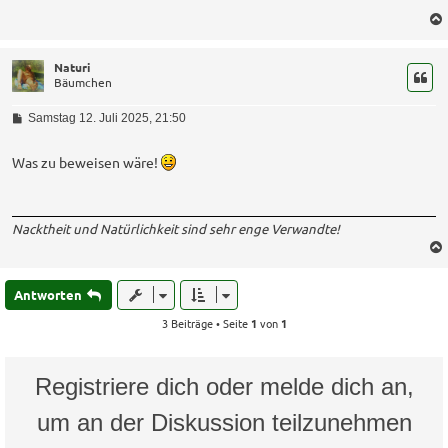
a
g
Naturi
Bäumchen
B
Samstag 12. Juli 2025, 21:50
e
i
t
Was zu beweisen wäre!
r
a
g
Nacktheit und Natürlichkeit sind sehr enge Verwandte!
Antworten
3 Beiträge • Seite
1
von
1
Registriere dich oder melde dich an,
um an der Diskussion teilzunehmen