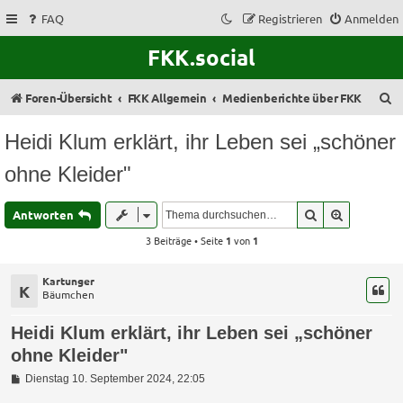
FAQ
Registrieren
Anmelden
FKK.social
S
Foren-Übersicht
FKK Allgemein
Medienberichte über FKK
u
Heidi Klum erklärt, ihr Leben sei „schöner
c
ohne Kleider"
h
e
Suche
Erweitert
Antworten
3 Beiträge • Seite
1
von
1
Kartunger
K
Bäumchen
Heidi Klum erklärt, ihr Leben sei „schöner
ohne Kleider"
B
Dienstag 10. September 2024, 22:05
e