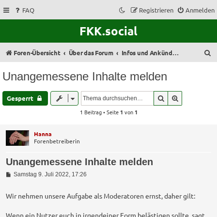
FAQ
Registrieren
Anmelden
FKK.social
S
Foren-Übersicht
Über das Forum
Infos und Ankündigungen
u
Unangemessene Inhalte melden
c
h
Suche
Erweiterte 
Gesperrt
e
1 Beitrag • Seite
1
von
1
Hanna
Forenbetreiberin
Unangemessene Inhalte melden
B
Samstag 9. Juli 2022, 17:26
e
i
t
Wir nehmen unsere Aufgabe als Moderatoren ernst, daher gilt:
r
a
Wenn ein Nutzer euch in irgendeiner Form belästigen sollte, sagt
g