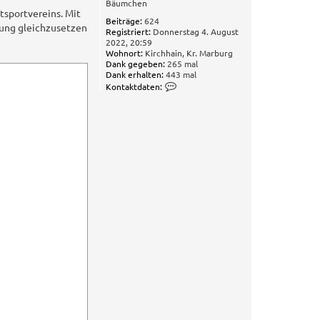
Bäumchen
tsportvereins. Mit
Beiträge:
624
rung gleichzusetzen
Registriert:
Donnerstag 4. August
2022, 20:59
Wohnort:
Kirchhain, Kr. Marburg
Dank gegeben:
265 mal
Dank erhalten:
443 mal
K
Kontaktdaten:
o
n
t
a
k
t
d
a
t
e
n
v
o
n
M
i
c
h
a
e
l