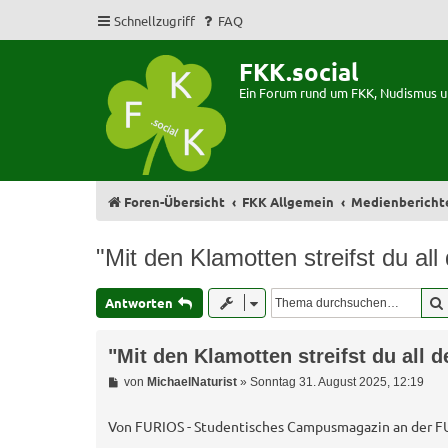
Schnellzugriff
FAQ
FKK.social
Ein Forum rund um FKK, Nudismus 
Foren-Übersicht
FKK Allgemein
Medienbericht
"Mit den Klamotten streifst du all
Antworten
"Mit den Klamotten streifst du all 
B
von
MichaelNaturist
»
Sonntag 31. August 2025, 12:19
e
i
t
Von FURIOS - Studentisches Campusmagazin an der FU
r