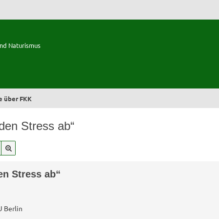
und Naturismus
e über FKK
 den Stress ab“
Suche
Erweiterte Suche
den Stress ab“
 Berlin