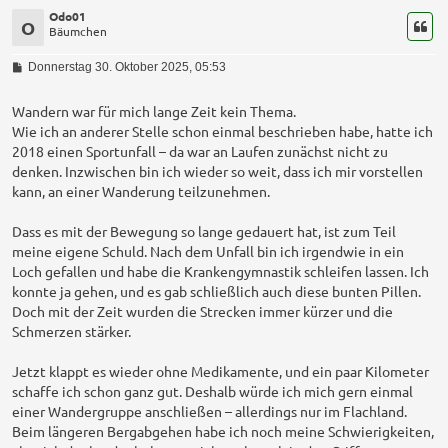
Odo01
O
Bäumchen
B
Donnerstag 30. Oktober 2025, 05:53
e
i
t
Wandern war für mich lange Zeit kein Thema.
r
Wie ich an anderer Stelle schon einmal beschrieben habe, hatte ich
a
2018 einen Sportunfall – da war an Laufen zunächst nicht zu
g
denken. Inzwischen bin ich wieder so weit, dass ich mir vorstellen
kann, an einer Wanderung teilzunehmen.
Dass es mit der Bewegung so lange gedauert hat, ist zum Teil
meine eigene Schuld. Nach dem Unfall bin ich irgendwie in ein
Loch gefallen und habe die Krankengymnastik schleifen lassen. Ich
konnte ja gehen, und es gab schließlich auch diese bunten Pillen.
Doch mit der Zeit wurden die Strecken immer kürzer und die
Schmerzen stärker.
Jetzt klappt es wieder ohne Medikamente, und ein paar Kilometer
schaffe ich schon ganz gut. Deshalb würde ich mich gern einmal
einer Wandergruppe anschließen – allerdings nur im Flachland.
Beim längeren Bergabgehen habe ich noch meine Schwierigkeiten,