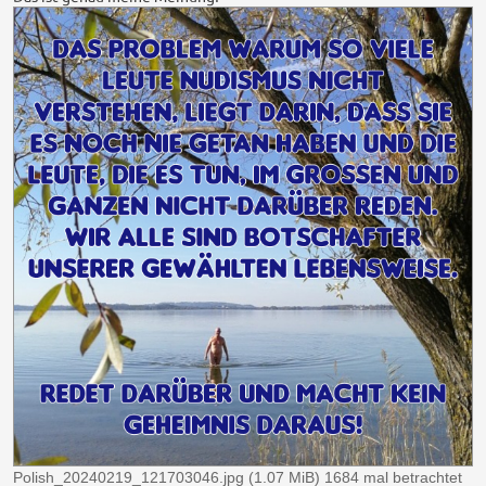
Polish_20240219_121703046.jpg (1.07 MiB) 1684 mal betrachtet