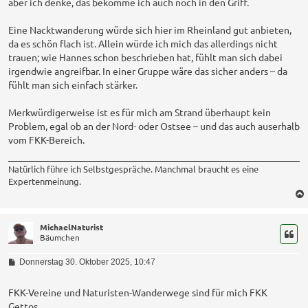
aber ich denke, das bekomme ich auch noch in den Griff.
Eine Nacktwanderung würde sich hier im Rheinland gut anbieten,
da es schön flach ist. Allein würde ich mich das allerdings nicht
trauen; wie Hannes schon beschrieben hat, fühlt man sich dabei
irgendwie angreifbar. In einer Gruppe wäre das sicher anders – da
fühlt man sich einfach stärker.
Merkwürdigerweise ist es für mich am Strand überhaupt kein
Problem, egal ob an der Nord- oder Ostsee – und das auch auserhalb
vom FKK-Bereich.
Natürlich führe ich Selbstgespräche. Manchmal braucht es eine
Expertenmeinung.
MichaelNaturist
Bäumchen
B
Donnerstag 30. Oktober 2025, 10:47
e
i
t
FKK-Vereine und Naturisten-Wanderwege sind für mich FKK
r
Gettos.