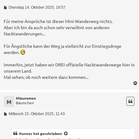
B
Dienstag 14. Oktober 2025, 18:57
e
i
t
Für meine Ansprüche ist dieser Mini-Wanderweg nichts.
r
Aber ich bin da auch schon sehr verwöhnt von anderen
a
Nacktwanderungen...
g
Für Ängstliche kann der Weg ja vielleicht zur Einstiegsdroge
werden.
Immerhin, jetzt haben wir DREI offizielle Nacktwanderwege hier in
unserem Land.
Mal sehen, ob noch weitere dazu kommen...
Mizunomen
M
Bäumchen
B
Mittwoch 15. Oktober 2025, 11:43
e
i
t
r
Hannes
hat geschrieben:
a