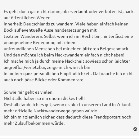
e
i
t
Es geht doch gar nicht darum, ob es erlaubt oder verboten ist, nackt
r
auf öffentlichen Wegen
a
innerhalb Deutschlands zu wandern. Viele haben einfach keinen
g
Bock auf eventuelle Auseinandersetzungen mit
textilen Wanderern. Selbst wenn ich im Recht bin, hinterlässt eine
unangenehme Begegnung mit einem
unfreundlichen Menschen bei mir einen bitteren Beigeschmack.
Und den möchte ich beim Nacktwandern einfach nicht haben!
Ich mache mich ja durch meine Nacktheit sowieso schon leichter
angreifbar/verletzbar, zeige mich wie ich bin
in meiner ganz persönlichen Empfindlichkeit. Da brauche ich nicht
auch noch böse Blicke oder Kommentare.
So wie mir geht es vielen.
Nicht alle haben so ein enorm dickes Fell!
Deshalb fände ich es gut, wenn es hier in unserem Land in Zukunft
mehr offizielle Nacktwanderwege geben würde.
Ich bin mir ziemlich sicher, dass dadurch diese Trendsportart noch
mehr Zulauf bekommen würde.