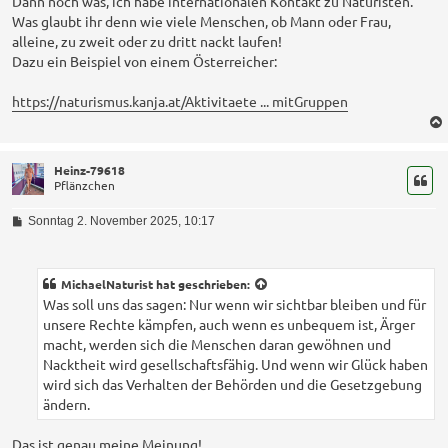
Dann noch was, ich habe internationalen Kontakt zu Naturisten.
Was glaubt ihr denn wie viele Menschen, ob Mann oder Frau,
alleine, zu zweit oder zu dritt nackt laufen!
Dazu ein Beispiel von einem Österreicher:
https://naturismus.kanja.at/Aktivitaete ... mitGruppen
Heinz-79618
Pflänzchen
B
Sonntag 2. November 2025, 10:17
e
i
t
r
MichaelNaturist
hat geschrieben:
a
Was soll uns das sagen: Nur wenn wir sichtbar bleiben und für
g
unsere Rechte kämpfen, auch wenn es unbequem ist, Ärger
macht, werden sich die Menschen daran gewöhnen und
Nacktheit wird gesellschaftsfähig. Und wenn wir Glück haben
wird sich das Verhalten der Behörden und die Gesetzgebung
ändern.
Das ist genau meine Meinung!