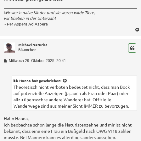
Wir war'n naive Kinder und sie waren wilde Tiere,
wir blieben in der Unterzahl
~ Per Aspera Ad Aspera
MichaelNaturist
Bäumchen
B
Mittwoch 29. Oktober 2025, 20:41
e
i
t
r
Hanna
hat geschrieben:
a
Theoretisch nicht verboten bedeutet nicht, dass man Bock
g
auf potenzielle Anzeigen (ja, auch als Frau oder Paar) oder
allzu überraschte andere Wanderer hat. Offizielle
Wanderwege sind aus meiner Sicht IMMER zu bevorzugen,
Hallo Hanna,
ich beobachte schon lange die Naturistenzehne und mir ist nicht
bekannt, dass eine eine Frau ein Bußgeld nach OWG §118 zahlen
musste. Bei Männern kann es allerdings anders aussehen.