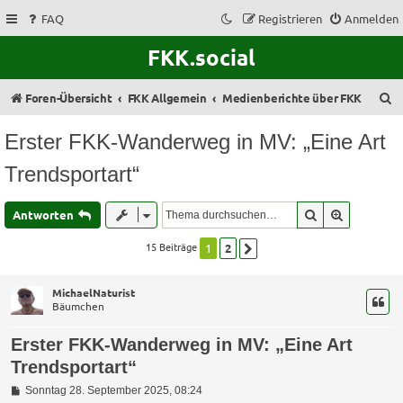
FAQ
Registrieren
Anmelden
FKK.social
S
Foren-Übersicht
FKK Allgemein
Medienberichte über FKK
u
Erster FKK-Wanderweg in MV: „Eine Art
c
Trendsportart“
h
e
Suche
Erweitert
Antworten
15 Beiträge
1
2
Nächste
MichaelNaturist
Bäumchen
Erster FKK-Wanderweg in MV: „Eine Art
Trendsportart“
B
Sonntag 28. September 2025, 08:24
e