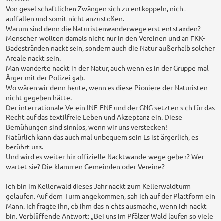
a
Von gesellschaftlichen Zwängen sich zu entkoppeln, nicht
g
auffallen und somit nicht anzustoßen.
Warum sind denn die Naturistenwanderwege erst entstanden?
Menschen wollten damals nicht nur in den Vereinen und an FKK-
Badestränden nackt sein, sondern auch die Natur außerhalb solcher
Areale nackt sein.
Man wanderte nackt in der Natur, auch wenn es in der Gruppe mal
Ärger mit der Polizei gab.
Wo wären wir denn heute, wenn es diese Pioniere der Naturisten
nicht gegeben hätte.
Der internationale Verein INF-FNE und der GNG setzten sich für das
Recht auf das textilfreie Leben und Akzeptanz ein. Diese
Bemühungen sind sinnlos, wenn wir uns verstecken!
Natürlich kann das auch mal unbequem sein Es ist ärgerlich, es
berührt uns.
Und wird es weiter hin offizielle Nacktwanderwege geben? Wer
wartet sie? Die klammen Gemeinden oder Vereine?
Ich bin im Kellerwald dieses Jahr nackt zum Kellerwaldturm
gelaufen. Auf dem Turm angekommen, sah ich auf der Plattform ein
Mann. Ich fragte ihn, ob ihm das nichts ausmache, wenn ich nackt
bin. Verblüffende Antwort: „Bei uns im Pfälzer Wald laufen so viele