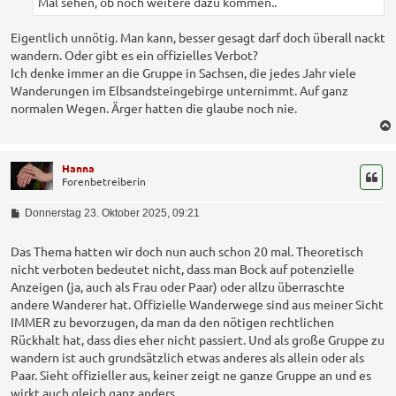
Mal sehen, ob noch weitere dazu kommen..
g
Eigentlich unnötig. Man kann, besser gesagt darf doch überall nackt
wandern. Oder gibt es ein offizielles Verbot?
Ich denke immer an die Gruppe in Sachsen, die jedes Jahr viele
Wanderungen im Elbsandsteingebirge unternimmt. Auf ganz
normalen Wegen. Ärger hatten die glaube noch nie.
Hanna
Forenbetreiberin
B
Donnerstag 23. Oktober 2025, 09:21
e
i
t
Das Thema hatten wir doch nun auch schon 20 mal. Theoretisch
r
nicht verboten bedeutet nicht, dass man Bock auf potenzielle
a
Anzeigen (ja, auch als Frau oder Paar) oder allzu überraschte
g
andere Wanderer hat. Offizielle Wanderwege sind aus meiner Sicht
IMMER zu bevorzugen, da man da den nötigen rechtlichen
Rückhalt hat, dass dies eher nicht passiert. Und als große Gruppe zu
wandern ist auch grundsätzlich etwas anderes als allein oder als
Paar. Sieht offizieller aus, keiner zeigt ne ganze Gruppe an und es
wirkt auch gleich ganz anders.