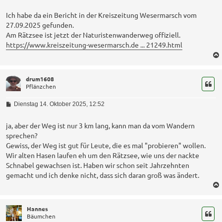
i
t
Ich habe da ein Bericht in der Kreiszeitung Wesermarsch vom
r
27.09.2025 gefunden.
a
Am Rätzsee ist jetzt der Naturistenwanderweg offiziell.
g
https://www.kreiszeitung-wesermarsch.de ... 21249.html
drum1608
Pflänzchen
B
Dienstag 14. Oktober 2025, 12:52
e
i
t
ja, aber der Weg ist nur 3 km lang, kann man da vom Wandern
r
sprechen?
a
Gewiss, der Weg ist gut für Leute, die es mal "probieren" wollen.
g
Wir alten Hasen laufen eh um den Rätzsee, wie uns der nackte
Schnabel gewachsen ist. Haben wir schon seit Jahrzehnten
gemacht und ich denke nicht, dass sich daran groß was ändert.
Hannes
Bäumchen