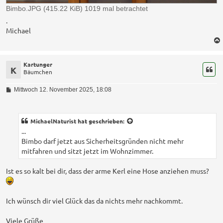
Bimbo.JPG (415.22 KiB) 1019 mal betrachtet
.
Michael
Kartunger
K
Bäumchen
B
Mittwoch 12. November 2025, 18:08
e
i
t
r
MichaelNaturist
hat geschrieben:
a
...
g
Bimbo darf jetzt aus Sicherheitsgründen nicht mehr
mitfahren und sitzt jetzt im Wohnzimmer.
Ist es so kalt bei dir, dass der arme Kerl eine Hose anziehen muss?
Ich wünsch dir viel Glück das da nichts mehr nachkommt.
Viele Grüße