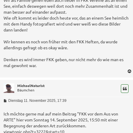
Wir als Familie gehen eben auch lieber in FKK Vereine als an einen
See, einfach deswegen weil dort noch mehr Zusammenhalt ist und
man besser auf einander aufpasst.
Wie oft kommt es leider doch heute vor, das an einem See heimlich
mit dem Handy fotografiert wird und wer weiß wo diese Bilder
dann landen!
Wir kennen es noch von früher mit den FKK Heften, da wurde
allerdings gefragt ob es okay wäre.
Denken es wird immer FKK geben, nur nicht mehr do wie man es
mal gewohnt war.
MichaelNaturist
Bäumchen
B
Dienstag 11. November 2025, 17:39
e
i
t
Ich möchte gerne mal auf mein Beitrag "FKK vor dem Aus von
r
ARTE" hier vom Sonntag 14. September 2025, 15:50 mit einer
a
Begegnung der anderen Art zurückkommen.
g
viewtopic.php?t=3222&start=10