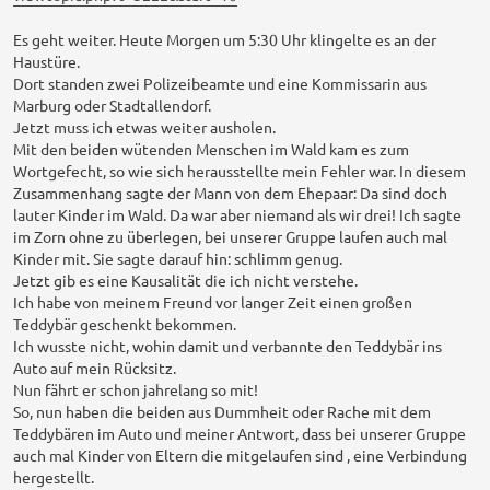
Es geht weiter. Heute Morgen um 5:30 Uhr klingelte es an der
Haustüre.
Dort standen zwei Polizeibeamte und eine Kommissarin aus
Marburg oder Stadtallendorf.
Jetzt muss ich etwas weiter ausholen.
Mit den beiden wütenden Menschen im Wald kam es zum
Wortgefecht, so wie sich herausstellte mein Fehler war. In diesem
Zusammenhang sagte der Mann von dem Ehepaar: Da sind doch
lauter Kinder im Wald. Da war aber niemand als wir drei! Ich sagte
im Zorn ohne zu überlegen, bei unserer Gruppe laufen auch mal
Kinder mit. Sie sagte darauf hin: schlimm genug.
Jetzt gib es eine Kausalität die ich nicht verstehe.
Ich habe von meinem Freund vor langer Zeit einen großen
Teddybär geschenkt bekommen.
Ich wusste nicht, wohin damit und verbannte den Teddybär ins
Auto auf mein Rücksitz.
Nun fährt er schon jahrelang so mit!
So, nun haben die beiden aus Dummheit oder Rache mit dem
Teddybären im Auto und meiner Antwort, dass bei unserer Gruppe
auch mal Kinder von Eltern die mitgelaufen sind , eine Verbindung
hergestellt.