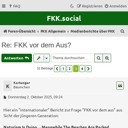
FAQ
Registrieren
Anmelden
FKK.social
S
Foren-Übersicht
FKK Allgemein
Medienberichte über FKK
u
Re: FKK vor dem Aus?
c
h
Suche
Erweitert
Antworten
e
32 Beiträge
1
2
3
4
Vorherige
Nächste
Kartunger
K
Bäumchen
B
Donnerstag 2. Oktober 2025, 09:24
e
i
t
Hier ein "internationaler" Bericht zur Frage "FKK vor dem aus" aus
r
Sicht der jüngeren Generation:
a
g
Naturism Is Dying… Meanwhile The Beaches Are Packed