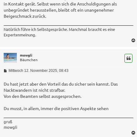
in Kontakt gerät. Selbst wenn sich die Anschuldigungen als
unbegründet herausstellen, bleibt oft ein unangenehmer
Beigeschmack zurück.
Natürlich führe ich Selbstgespräche. Manchmal braucht es eine
Expertenmeinung.
mowgli
Bäumchen
B
Mittwoch 12. November 2025, 08:43
e
i
t
Du hast jetzt aber den Vorteil das du sicher sein kannst. Das
r
Nacktwandern ist nicht strafbar.
a
Von den Beamten selbst ausgesprochen.
g
Du musst, in allem, immer die positiven Aspekte sehen
gruß
mowgli