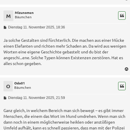
Mizunomen
M
Bäumchen
B
Dienstag 11. November 2025, 18:36
e
i
t
Ja solche Gestalten sind fürchterlich. Die machen aus einer Mücke
r
einen Elefanten und richten mehr Schaden an. Da wird aus wenigen
a
Worten eine eigene Geschichte gebastelt und du bist der
g
angeschi...ene. Solche Typen können Existenzen zerstören. Hat es
alles schon gegeben.
Odo01
O
Bäumchen
B
Dienstag 11. November 2025, 21:59
e
i
t
Ganz gleich, in welchem Bereich man sich bewegt – es gibt immer
r
Menschen, die einem das Wort im Mund umdrehen. Wenn man sich
a
dann noch in einem möglicherweise heiklen oder anstößigen
g
Umfeld aufhält, kann es schnell passieren, dass man mit der Polizei