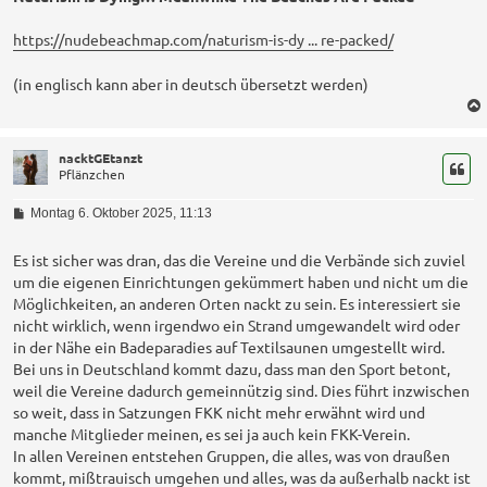
https://nudebeachmap.com/naturism-is-dy ... re-packed/
(in englisch kann aber in deutsch übersetzt werden)
nacktGEtanzt
Pflänzchen
B
Montag 6. Oktober 2025, 11:13
e
i
t
Es ist sicher was dran, das die Vereine und die Verbände sich zuviel
r
um die eigenen Einrichtungen gekümmert haben und nicht um die
a
Möglichkeiten, an anderen Orten nackt zu sein. Es interessiert sie
g
nicht wirklich, wenn irgendwo ein Strand umgewandelt wird oder
in der Nähe ein Badeparadies auf Textilsaunen umgestellt wird.
Bei uns in Deutschland kommt dazu, dass man den Sport betont,
weil die Vereine dadurch gemeinnützig sind. Dies führt inzwischen
so weit, dass in Satzungen FKK nicht mehr erwähnt wird und
manche Mitglieder meinen, es sei ja auch kein FKK-Verein.
In allen Vereinen entstehen Gruppen, die alles, was von draußen
kommt, mißtrauisch umgehen und alles, was da außerhalb nackt ist