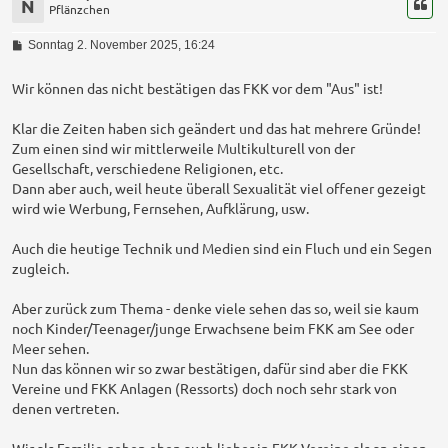
N
Pflänzchen
B
Sonntag 2. November 2025, 16:24
e
i
t
Wir können das nicht bestätigen das FKK vor dem "Aus" ist!
r
a
Klar die Zeiten haben sich geändert und das hat mehrere Gründe!
g
Zum einen sind wir mittlerweile Multikulturell von der
Gesellschaft, verschiedene Religionen, etc.
Dann aber auch, weil heute überall Sexualität viel offener gezeigt
wird wie Werbung, Fernsehen, Aufklärung, usw.
Auch die heutige Technik und Medien sind ein Fluch und ein Segen
zugleich.
Aber zurück zum Thema - denke viele sehen das so, weil sie kaum
noch Kinder/Teenager/junge Erwachsene beim FKK am See oder
Meer sehen.
Nun das können wir so zwar bestätigen, dafür sind aber die FKK
Vereine und FKK Anlagen (Ressorts) doch noch sehr stark von
denen vertreten.