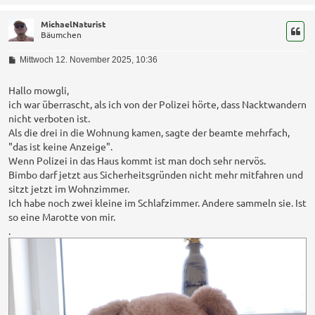
MichaelNaturist
Bäumchen
B
Mittwoch 12. November 2025, 10:36
e
i
t
Hallo mowgli,
r
ich war überrascht, als ich von der Polizei hörte, dass Nacktwandern
a
nicht verboten ist.
g
Als die drei in die Wohnung kamen, sagte der beamte mehrfach,
"das ist keine Anzeige".
Wenn Polizei in das Haus kommt ist man doch sehr nervös.
Bimbo darf jetzt aus Sicherheitsgründen nicht mehr mitfahren und
sitzt jetzt im Wohnzimmer.
Ich habe noch zwei kleine im Schlafzimmer. Andere sammeln sie. Ist
so eine Marotte von mir.
.