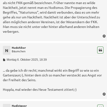
als nicht FKK-gemäß bezeichnen. Früher nannte man es wilde
Nacktheit, jetzt nennt man es Nudismus. Die Propagierung des
Begriffes, "Naturismus", wird damit verbunden, dass es um mehr
gehe als nur um Nacktheit. Nacktheit ist aber der Unterschied zu
allen möglichen anderen Vereinen, ist der Wesenskern der FKK.
Man muss sie nicht unter oder hinter allerhand anderen Inhalten
verbergen.
Nudehiker
N
Bäumchen
B
Montag 6. Oktober 2025, 18:39
e
i
t
... da gebe ich dir recht; manchmal wirkt ein Begriff so wie so ein
r
Gartenzaun;-), hinter dem sich so mancher versteckt aus Angst vor
a
der Freiheit des Seins.
g
Hoppla, mal wieder des Neue Testament zitiert;-)
Nudistpaar