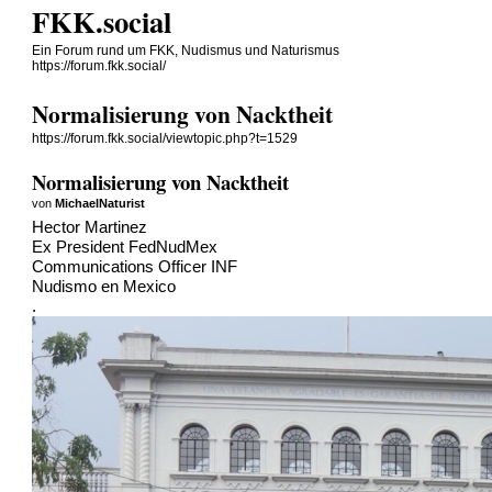
FKK.social
Ein Forum rund um FKK, Nudismus und Naturismus
https://forum.fkk.social/
Normalisierung von Nacktheit
https://forum.fkk.social/viewtopic.php?t=1529
Normalisierung von Nacktheit
von
MichaelNaturist
Hector Martinez
Ex President FedNudMex
Communications Officer INF
Nudismo en Mexico
.