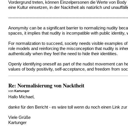
Vordergrund treten, können Einzelpersonen die Werte von Body Po
eine Kultur einsetzen, in der Nacktheit als natürlich und unauffäl
-----------------------------------------------------------------------------------
Anonymity can be a significant barrier to normalizing nudity bec
spaces, it implies that nudity is incompatible with public identi
For normalization to succeed, society needs visible examples of 
role models and reinforcing the misconception that nudity is inh
authentically when they feel the need to hide their identities.
Openly identifying oneself as part of the nudist movement can h
values of body positivity, self-acceptance, and freedom from soc
Re: Normalisierung von Nacktheit
von
Kartunger
Hallo Michael,
danke für den Bericht - es wäre toll wenn du noch einen Link zu
Viele Grüße
Kartunger