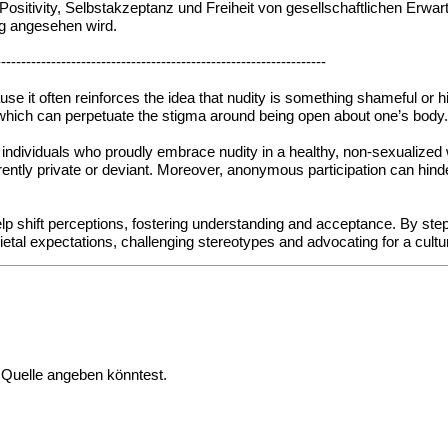
sitivity, Selbstakzeptanz und Freiheit von gesellschaftlichen Erwart
lig angesehen wird.
------------------------------------------------------------------
ause it often reinforces the idea that nudity is something shameful 
ty, which can perpetuate the stigma around being open about one’s body
individuals who proudly embrace nudity in a healthy, non-sexualized w
erently private or deviant. Moreover, anonymous participation can hin
elp shift perceptions, fostering understanding and acceptance. By ste
ietal expectations, challenging stereotypes and advocating for a cult
r Quelle angeben könntest.