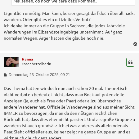
Mal sehen, ob noch weitere dazu kommen..
g
Eigentlich unnötig. Man kann, besser gesagt darf doch überall nackt
wandern. Oder gibt es ein offizielles Verbot?
Ich denke immer an die Gruppe in Sachsen, die jedes Jahr viele
Wanderungen im Elbsandsteingebirge unternimmt. Auf ganz
normalen Wegen. Ärger hatten die glaube noch nie.
Hanna
Forenbetreiberin
B
Donnerstag 23. Oktober 2025, 09:21
e
i
t
Das Thema hatten wir doch nun auch schon 20 mal. Theoretisch
r
nicht verboten bedeutet nicht, dass man Bock auf potenzielle
a
Anzeigen (ja, auch als Frau oder Paar) oder allzu überraschte
g
andere Wanderer hat. Offizielle Wanderwege sind aus meiner Sicht
IMMER zu bevorzugen, da man da den nötigen rechtlichen
Rückhalt hat, dass dies eher nicht passiert. Und als große Gruppe zu
wandern ist auch grundsätzlich etwas anderes als allein oder als
Paar. Sieht offizieller aus, keiner zeigt ne ganze Gruppe an und es
wirkt auch gleich ganz anders.