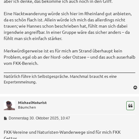
aber ich denke, das bekomme ich auch noch in den Griff.
Eine Nacktwanderung würde sich hier im Rheinland gut anbieten,
da es schön flach ist. Allein würde ich mich das allerdings nicht
trauen; wie Hannes schon beschrieben hat, fühlt man sich dabei
irgendwie angreifbar. In einer Gruppe wäre das sicher anders – da
fühlt man sich einfach stärker.
Merkwürdigerweise ist es für mich am Strand überhaupt kein
Problem, egal ob an der Nord- oder Ostsee – und das auch auserhalb
vom FKK-Bereich.
Natürlich führe ich Selbstgespräche. Manchmal braucht es eine
Expertenmeinung.
MichaelNaturist
Bäumchen
B
Donnerstag 30. Oktober 2025, 10:47
e
i
t
FKK-Vereine und Naturisten-Wanderwege sind für mich FKK
r
Gettos.