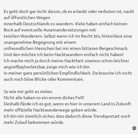
e
i
t
Es geht doch gar nicht darum, ob es erlaubt oder verboten ist, nackt
r
auf öffentlichen Wegen
a
innerhalb Deutschlands zu wandern. Viele haben einfach keinen
g
Bock auf eventuelle Auseinandersetzungen mit
textilen Wanderern. Selbst wenn ich im Recht bin, hinterlässt eine
unangenehme Begegnung mit einem
unfreundlichen Menschen bei mir einen bitteren Beigeschmack.
Und den möchte ich beim Nacktwandern einfach nicht haben!
Ich mache mich ja durch meine Nacktheit sowieso schon leichter
angreifbar/verletzbar, zeige mich wie ich bin
in meiner ganz persönlichen Empfindlichkeit. Da brauche ich nicht
auch noch böse Blicke oder Kommentare.
So wie mir geht es vielen.
Nicht alle haben so ein enorm dickes Fell!
Deshalb fände ich es gut, wenn es hier in unserem Land in Zukunft
mehr offizielle Nacktwanderwege geben würde.
Ich bin mir ziemlich sicher, dass dadurch diese Trendsportart noch
mehr Zulauf bekommen würde.