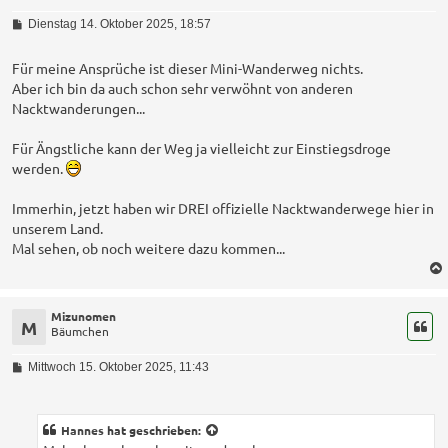
B
Dienstag 14. Oktober 2025, 18:57
e
i
t
Für meine Ansprüche ist dieser Mini-Wanderweg nichts.
r
Aber ich bin da auch schon sehr verwöhnt von anderen
a
Nacktwanderungen...
g
Für Ängstliche kann der Weg ja vielleicht zur Einstiegsdroge
werden.
Immerhin, jetzt haben wir DREI offizielle Nacktwanderwege hier in
unserem Land.
Mal sehen, ob noch weitere dazu kommen...
Mizunomen
M
Bäumchen
B
Mittwoch 15. Oktober 2025, 11:43
e
i
t
r
Hannes
hat geschrieben:
a