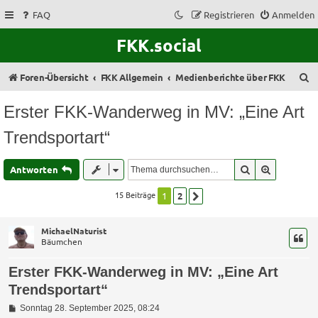
FAQ
Registrieren
Anmelden
FKK.social
S
Foren-Übersicht
FKK Allgemein
Medienberichte über FKK
u
Erster FKK-Wanderweg in MV: „Eine Art
c
Trendsportart“
h
e
Suche
Erweitert
Antworten
15 Beiträge
1
2
Nächste
MichaelNaturist
Bäumchen
Erster FKK-Wanderweg in MV: „Eine Art
Trendsportart“
B
Sonntag 28. September 2025, 08:24
e