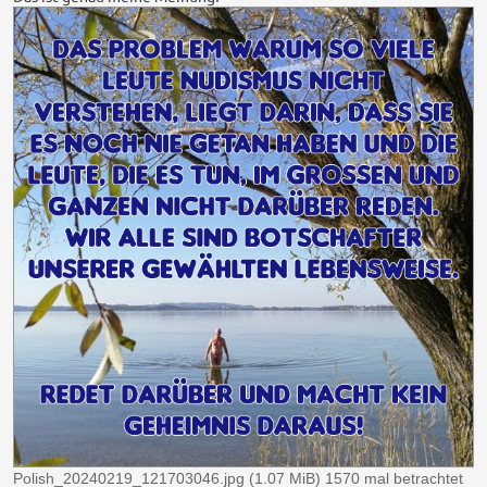
Polish_20240219_121703046.jpg (1.07 MiB) 1570 mal betrachtet