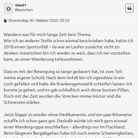
Odo01
O
Bäumchen
B
Donnerstag 30. Oktober 2025, 05:53
e
i
t
Wandern war für mich lange Zeit kein Thema.
r
Wie ich an anderer Stelle schon einmal beschrieben habe, hatte ich
a
2018 einen Sportunfall – da war an Laufen zunächst nicht zu
g
denken. Inzwischen bin ich wieder so weit, dass ich mir vorstellen
kann, an einer Wanderung teilzunehmen.
Dass es mit der Bewegung so lange gedauert hat, ist zum Teil
meine eigene Schuld. Nach dem Unfall bin ich irgendwie in ein
Loch gefallen und habe die Krankengymnastik schleifen lassen. Ich
konnte ja gehen, und es gab schließlich auch diese bunten Pillen.
Doch mit der Zeit wurden die Strecken immer kürzer und die
Schmerzen stärker.
Jetzt klappt es wieder ohne Medikamente, und ein paar Kilometer
schaffe ich schon ganz gut. Deshalb würde ich mich gern einmal
einer Wandergruppe anschließen – allerdings nur im Flachland.
Beim längeren Bergabgehen habe ich noch meine Schwierigkeiten,