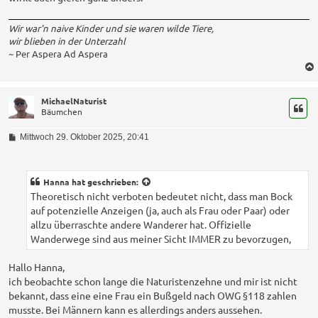
Wir war'n naive Kinder und sie waren wilde Tiere,
wir blieben in der Unterzahl
~ Per Aspera Ad Aspera
MichaelNaturist
Bäumchen
B
Mittwoch 29. Oktober 2025, 20:41
e
i
t
r
Hanna
hat geschrieben:
a
Theoretisch nicht verboten bedeutet nicht, dass man Bock
g
auf potenzielle Anzeigen (ja, auch als Frau oder Paar) oder
allzu überraschte andere Wanderer hat. Offizielle
Wanderwege sind aus meiner Sicht IMMER zu bevorzugen,
Hallo Hanna,
ich beobachte schon lange die Naturistenzehne und mir ist nicht
bekannt, dass eine eine Frau ein Bußgeld nach OWG §118 zahlen
musste. Bei Männern kann es allerdings anders aussehen.