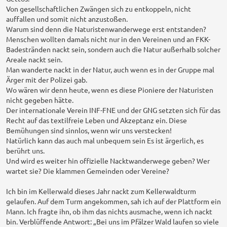
a
Von gesellschaftlichen Zwängen sich zu entkoppeln, nicht
g
auffallen und somit nicht anzustoßen.
Warum sind denn die Naturistenwanderwege erst entstanden?
Menschen wollten damals nicht nur in den Vereinen und an FKK-
Badestränden nackt sein, sondern auch die Natur außerhalb solcher
Areale nackt sein.
Man wanderte nackt in der Natur, auch wenn es in der Gruppe mal
Ärger mit der Polizei gab.
Wo wären wir denn heute, wenn es diese Pioniere der Naturisten
nicht gegeben hätte.
Der internationale Verein INF-FNE und der GNG setzten sich für das
Recht auf das textilfreie Leben und Akzeptanz ein. Diese
Bemühungen sind sinnlos, wenn wir uns verstecken!
Natürlich kann das auch mal unbequem sein Es ist ärgerlich, es
berührt uns.
Und wird es weiter hin offizielle Nacktwanderwege geben? Wer
wartet sie? Die klammen Gemeinden oder Vereine?
Ich bin im Kellerwald dieses Jahr nackt zum Kellerwaldturm
gelaufen. Auf dem Turm angekommen, sah ich auf der Plattform ein
Mann. Ich fragte ihn, ob ihm das nichts ausmache, wenn ich nackt
bin. Verblüffende Antwort: „Bei uns im Pfälzer Wald laufen so viele