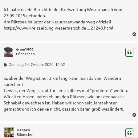
i
t
Ich habe da ein Bericht in der Kreiszeitung Wesermarsch vom
r
27.09.2025 gefunden.
a
Am Rätzsee ist jetzt der Naturistenwanderweg offiziell.
g
https://www.kreiszeitung-wesermarsch.de ... 21249.html
drum1608
Pflänzchen
B
Dienstag 14. Oktober 2025, 12:52
e
i
t
ja, aber der Weg ist nur 3 km lang, kann man da vom Wandern
r
sprechen?
a
Gewiss, der Weg ist gut für Leute, die es mal "probieren" wollen.
g
Wir alten Hasen laufen eh um den Rätzsee, wie uns der nackte
Schnabel gewachsen ist. Haben wir schon seit Jahrzehnten
gemacht und ich denke nicht, dass sich daran groß was ändert.
Hannes
Bäumchen