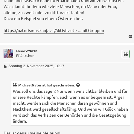
Dann noch was, ich habe internationalen Kontakt zu Naturisten.
Was glaubt ihr denn wie viele Menschen, ob Mann oder Frau,
alleine, zu zweit oder zu dritt nackt laufen!
Dazu ein Beispiel von einem Österreicher:
https://naturismus.kanja.at/Aktivitaete ... mitGruppen
Heinz-79618
Pflänzchen
B
Sonntag 2. November 2025, 10:17
e
i
t
r
MichaelNaturist
hat geschrieben:
a
Was soll uns das sagen: Nur wenn wir sichtbar bleiben und für
g
unsere Rechte kämpfen, auch wenn es unbequem ist, Ärger
macht, werden sich die Menschen daran gewöhnen und
Nacktheit wird gesellschaftsfähig. Und wenn wir Glück haben
wird sich das Verhalten der Behörden und die Gesetzgebung
ändern.
Das ist genau meine Meinung!